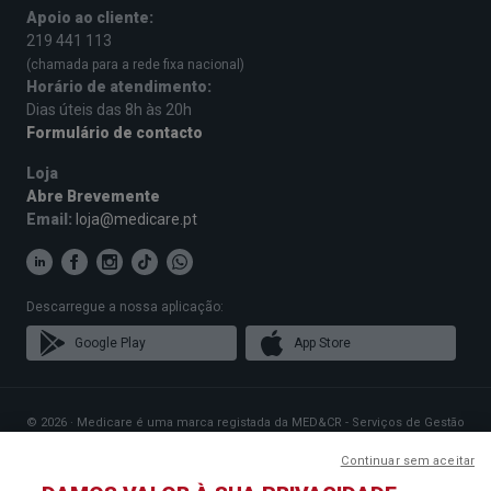
Apoio ao cliente:
219 441 113
(chamada para a rede fixa nacional)
Horário de atendimento:
Dias úteis das 8h às 20h
Formulário de contacto
Loja
Abre Brevemente
Email:
loja@medicare.pt
Descarregue a nossa aplicação:
Google Play
App Store
© 2026 · Medicare é uma marca registada da MED&CR - Serviços de Gestão
de Cartões de Saúde, Unipessoal, Lda., pessoa coletiva 513 361 715 com a
sede social em Rua Rodrigues Sampaio n.º 103, 1150-279 Lisboa, que gere
Continuar sem aceitar
Planos de Saúde que disponibilizam o acesso a uma rede exclusiva de