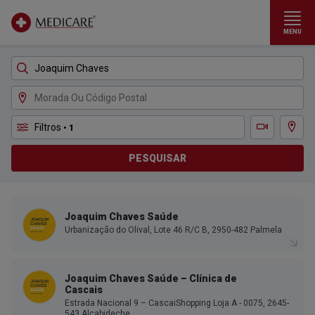
MENU
Ir para conteúdo principal
Filtros
• 1
Ver m
Teleconsulta
PESQUISAR
Joaquim Chaves Saúde
Urbanização do Olival, Lote 46 R/C B, 2950-482 Palmela
Joaquim Chaves Saúde – Clínica de
Cascais
Estrada Nacional 9 – CascaiShopping Loja A - 0075, 2645-
543 Alcabideche