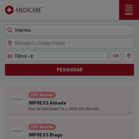
MENU
Ir para conteúdo principal
Filtros
• 2
Ver m
Teleconsulta
PESQUISAR
TOP Acordo
IMPRESS Almada
Rua da Liberdade 74 J, 2805-355 Almada
TOP Acordo
IMPRESS Braga