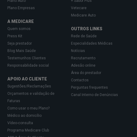
Plano Auto
+ Sabor Plus
Plano Empresas
Vetecare
Medicare Auto
A MEDICARE
OUTROS LINKS
Quem somos
Press Kit
Rede de Saúde
Seja prestador
Especialidades Médicas
Blog Mais Saúde
Notícias
Testemunhos Clientes
Recrutamento
Responsabilidade social
Adesão online
Área do prestador
APOIO AO CLIENTE
Contactos
Sugestões/Reclamações
Perguntas frequentes
Orçamentos e validação de
Canal Interno de Denúncias
Faturas
Como usar o meu Plano?
Médico ao domicílio
Vídeo-consulta
Programa Medicare Club