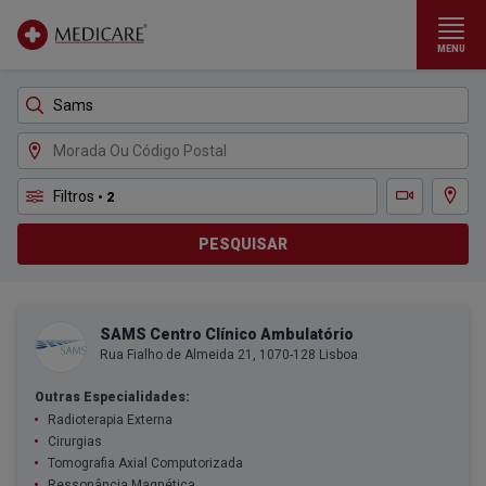
MENU
Ir para conteúdo principal
Filtros
• 2
Ver m
Teleconsulta
PESQUISAR
SAMS Centro Clínico Ambulatório
Rua Fialho de Almeida 21, 1070-128 Lisboa
Outras Especialidades:
Radioterapia Externa
Cirurgias
Tomografia Axial Computorizada
Ressonância Magnética