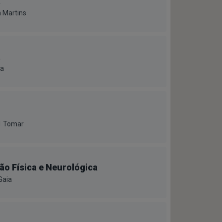
a
 Martins
a
da
61 Tomar
ão Física e Neurológica
Gaia