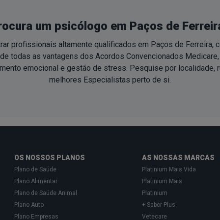
rocura um psicólogo em Paços de Ferreir
ar profissionais altamente qualificados em Paços de Ferreira,
ie de todas as vantagens dos Acordos Convencionados Medicare
ento emocional e gestão de stress. Pesquise por localidade, r
melhores Especialistas
perto de si
.
OS NOSSOS PLANOS
AS NOSSAS MARCAS
Plano de Saúde
Platinium Mais Vida
Plano Alimentar
Platinium Mais
Plano de Saúde Animal
Platinium
Plano Auto
+ Sabor Plus
Plano Empresas
Vetecare