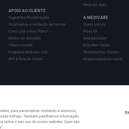
Medicare Auto
APOIO AO CLIENTE
A MEDICARE
Sugestões/Reclamações
Orçamentos e validação de Faturas
Quem somos
Como usar o meu Plano?
Press Kit
Médico ao domicílio
Seja prestador
Vídeo-consulta
Blog Mais Saúde
Programa Medicare Club
Testemunhos Clientes
APP & Área de Cliente
Responsabilidade social
Gestão de Cartões de Saúde, Unipessoal, Lda., pessoa coletiva 513 361 715 com a 
isponibilizam o acesso a uma rede exclusiva de Parceiros especializados na prest
 441 113 (chamada para a rede fixa nacional) ou
info@medicare.pt
.
mente, para personalizar conteúdo e anúncios,
De
o nosso tráfego. Também partilhamos informação
ica sobre o seu uso do nosso website. Caso não
s".