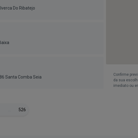
lverca Do Ribatejo
Baixa
Confirme prev
186 Santa Comba Seia
da sua escolha
imediato ou e
…
526