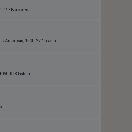
730-017 Barcarena
a
esa Ambrósio, 1600-277 Lisboa
a
 1050-018 Lisboa
a
to