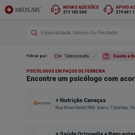
NOVAS ADESÕES
APOIO A
211 165 540
219 441 1
Ir para conteúdo principal
Filtrar por:
Teleconsulta
Saúde e B
PSICÓLOGOS EM PAÇOS DE FERREIRA
Encontre um psicólogo com acor
+ Nutrição Caneças
Rua Alves Redol 98A- Bairro 7 Quintas, 
+ Saúde Ortopedia e Bem-esta