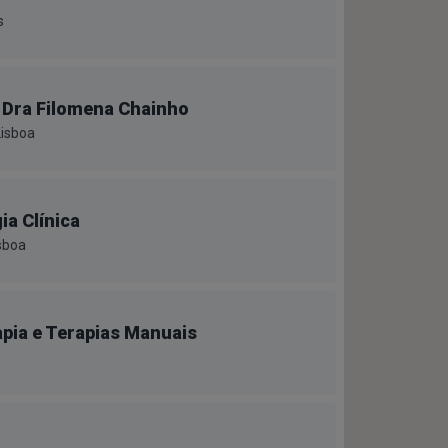
s
 Dra Filomena Chainho
Lisboa
ia Clínica
sboa
rapia e Terapias Manuais