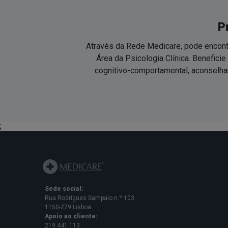
P
Através da Rede Medicare, pode encontr
Área da Psicologia Clínica. Benefic
cognitivo-comportamental, aconselham
;
Sede social:
Rua Rodrigues Sampaio n.º 103
1150-279 Lisboa
Apoio ao cliente:
219 441 113