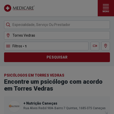
MENU
Ir para conteúdo principal
Filtros
• 1
Ver m
Teleconsulta
PESQUISAR
PSICÓLOGOS EM TORRES VEDRAS
Encontre um psicólogo com acordo
em Torres Vedras
+ Nutrição Caneças
Rua Alves Redol 98A- Bairro 7 Quintas, 1685-375 Caneças