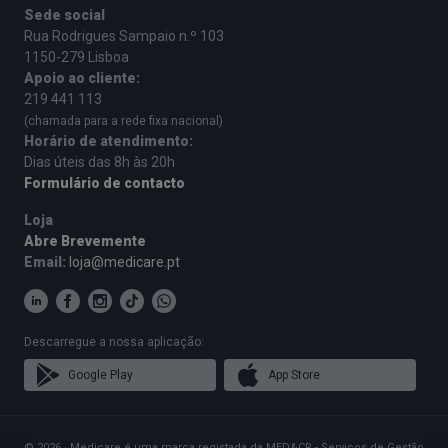
Sede social
Rua Rodrigues Sampaio n.º 103
1150-279 Lisboa
Apoio ao cliente:
219 441 113
(chamada para a rede fixa nacional)
Horário de atendimento:
Dias úteis das 8h às 20h
Formulário de contacto
Loja
Abre Brevemente
Email:
loja@medicare.pt
Descarregue a nossa aplicação:
Google Play
App Store
© 2026 · Medicare é uma marca registada da MED&CR - Serviços de Gestão