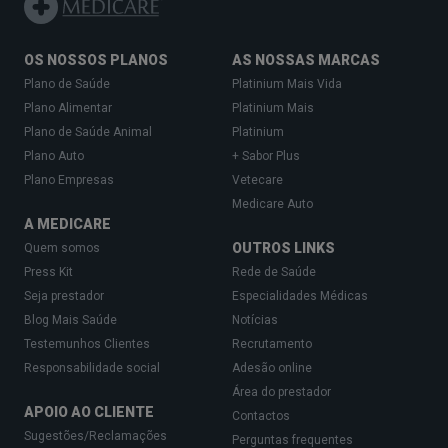
PSIQUIATRA EM MATOSINHOS
PSIQUIATRA NA AMADORA
OS NOSSOS PLANOS
AS NOSSAS MARCAS
PSIQUIATRA EM OEIRAS
Plano de Saúde
Platinium Mais Vida
PSIQUIATRA NO SEIXAL
Plano Alimentar
Platinium Mais
PSIQUIATRA EM GONDOMAR
Plano de Saúde Animal
Platinium
Plano Auto
+ Sabor Plus
PSIQUIATRA EM GUIMARÃES
Plano Empresas
Vetecare
PSIQUIATRA EM ODIVELAS
Medicare Auto
A MEDICARE
PSIQUIATRA EM COIMBRA
OUTROS LINKS
Quem somos
PSIQUIATRA NA MAIA
Press Kit
Rede de Saúde
PSIQUIATRA EM SANTA MARIA DA FEIRA
Seja prestador
Especialidades Médicas
Blog Mais Saúde
Notícias
PSIQUIATRA EM VILA FRANCA DE XIRA
Testemunhos Clientes
Recrutamento
PSIQUIATRA EM VILA NOVA DE FAMALICÃO
Responsabilidade social
Adesão online
PSIQUIATRA EM LEIRIA
Área do prestador
APOIO AO CLIENTE
Contactos
PSIQUIATRA EM SETÚBAL
Sugestões/Reclamações
Perguntas frequentes