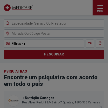
MENU
Ir para conteúdo principal
Filtros
• 1
Ver m
Teleconsulta
PESQUISAR
PSIQUIATRAS
Encontre um psiquiatra com acordo
em todo o país
+ Nutrição Caneças
Rua Alves Redol 98A- Bairro 7 Quintas, 1685-375 Caneças