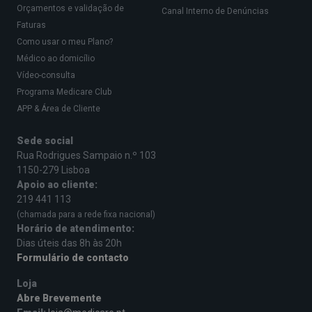
PSIQUIATRA EM BARCELOS
Orçamentos e validação de
Canal Interno de Denúncias
PSIQUIATRA NO FUNCHAL
Faturas
Como usar o meu Plano?
PSIQUIATRA EM VISEU
Médico ao domicílio
PSIQUIATRA EM VALONGO
Vídeo-consulta
PSIQUIATRA EM MAFRA
Programa Medicare Club
APP & Área de Cliente
PSIQUIATRA EM VIANA DO CASTELO
PSIQUIATRA EM PAREDES
Sede social
Rua Rodrigues Sampaio n.º 103
PSIQUIATRA EM TORRES VEDRAS
1150-279 Lisboa
PSIQUIATRA EM VILA DO CONDE
Apoio ao cliente:
219 441 113
PSIQUIATRA EM AVEIRO
(chamada para a rede fixa nacional)
PSIQUIATRA NO BARREIRO
Horário de atendimento:
Dias úteis das 8h às 20h
PSIQUIATRA EM LOULÉ
Formulário de contacto
PSIQUIATRA EM PENAFIEL
Loja
PSIQUIATRA EM PALMELA
Abre Brevemente