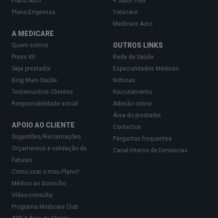
Plano Auto
+ Sabor Plus
Plano Empresas
Vetecare
Medicare Auto
A MEDICARE
OUTROS LINKS
Quem somos
Press Kit
Rede de Saúde
Seja prestador
Especialidades Médicas
Blog Mais Saúde
Notícias
Testemunhos Clientes
Recrutamento
Responsabilidade social
Adesão online
Área do prestador
APOIO AO CLIENTE
Contactos
Sugestões/Reclamações
Perguntas frequentes
Orçamentos e validação de
Canal Interno de Denúncias
Faturas
Como usar o meu Plano?
Médico ao domicílio
Vídeo-consulta
Programa Medicare Club