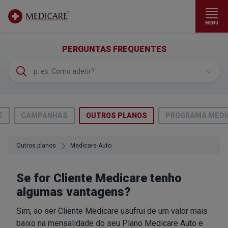
MENU
Ir para conteúdo principal
(FAQS)
PERGUNTAS FREQUENTES
E
CAMPANHAS
OUTROS PLANOS
PROGRAMA MEDI
Outros planos
Medicare Auto
Se for Cliente Medicare tenho
algumas vantagens?
Sim, ao ser Cliente Medicare usufrui de um valor mais
baixo na mensalidade do seu
Plano Medicare Auto
e