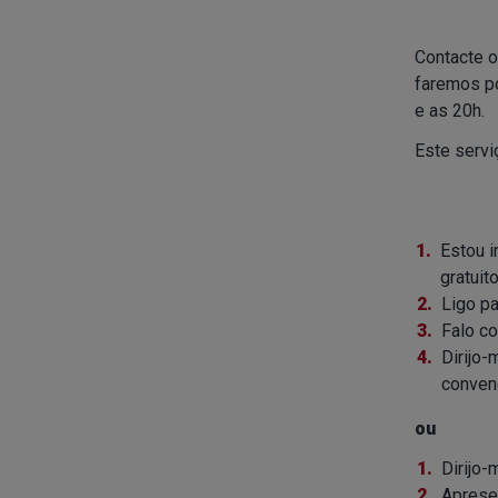
Contacte o
faremos po
e as 20h.
Este servi
Estou i
gratuit
Ligo pa
Falo co
Dirijo-
conven
ou
Dirijo-
Aprese