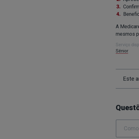
Confir
Benefi
A Medicar
mesmos pre
Serviço dis
Sénior
.
Este ar
Questõ
Como 