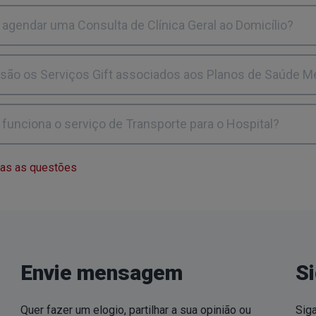
agendar uma Consulta de Clínica Geral ao Domicílio?
 são os Serviços Gift associados aos Planos de Saúde M
funciona o serviço de Transporte para o Hospital?
das as questões
Envie mensagem
S
Quer fazer um elogio, partilhar a sua opinião ou
Siga