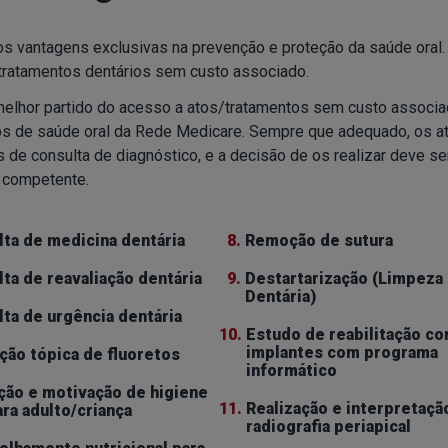
 vantagens exclusivas na prevenção e proteção da saúde oral.
tratamentos dentários sem custo associado.
 melhor partido do acesso a atos/tratamentos sem custo associa
os de saúde oral da Rede Medicare. Sempre que adequado, os a
 de consulta de diagnóstico, e a decisão de os realizar deve 
 competente.
ta de medicina dentária
8.
Remoção de sutura
ta de reavaliação dentária
9.
Destartarização (Limpeza
Dentária)
ta de urgência dentária
10.
Estudo de reabilitação c
implantes com programa
ção tópica de fluoretos
informático
ção e motivação de higiene
11.
Realização e interpretaçã
ara adulto/criança
radiografia periapical