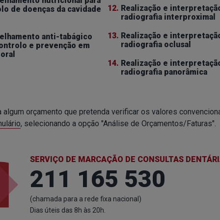
elhamento nutricional para
12.
Realização e interpretaçã
olo de doenças da cavidade
radiografia interproximal
13.
Realização e interpretaçã
elhamento anti-tabágico
radiografia oclusal
controlo e prevenção em
oral
14.
Realização e interpretaçã
radiografia panorâmica
 algum orçamento que pretenda verificar os valores convenciona
mulário
, selecionando a opção "Análise de Orçamentos/Faturas".
SERVIÇO DE MARCAÇÃO DE CONSULTAS DENTÁR
211 165 530
(chamada para a rede fixa nacional)
Dias úteis das 8h às 20h.