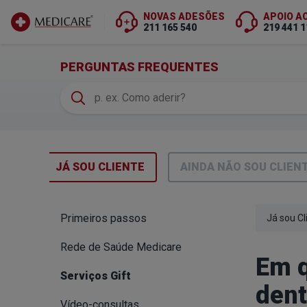
NOVAS ADESÕES
APOIO A
211 165 540
219 441 1
Ir para conteúdo principal
(FAQS)
PERGUNTAS FREQUENTES
JÁ SOU CLIENTE
AINDA
NÃO SOU CLIEN
Primeiros passos
Já sou Cl
Rede de Saúde Medicare
Em q
Serviços Gift
dent
Vídeo-consultas