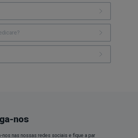
edicare?
iga-nos
-nos nas nossas redes sociais e fique a par