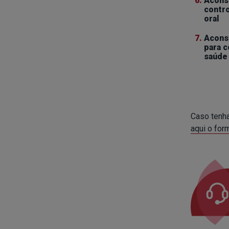
6.
Acons
contr
oral
7.
Acons
para 
saúde 
Caso tenha
aqui o for