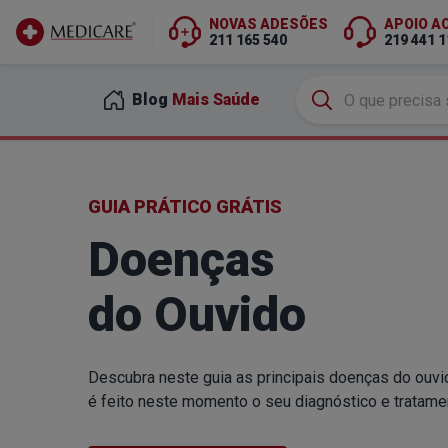
NOVAS ADESÕES
APOIO A
211 165 540
219 441 1
Ir para conteúdo principal
Blog
Mais Saúde
GUIA PRÁTICO GRÁTIS
Doenças
do Ouvido
Descubra neste guia as principais doenças do ouv
é feito neste momento o seu diagnóstico e tratame