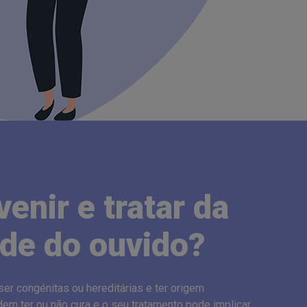
enir e tratar da
de do ouvido?
r congénitas ou hereditárias e ter origem
odem ter ou não cura e o seu tratamento pode implicar