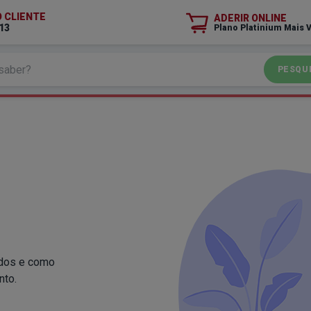
O CLIENTE
ADERIR ONLINE
13
Plano Platinium Mais 
PESQU
idos e como
nto.