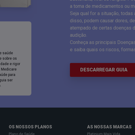
a toma de medicamentos ou me
Seja qual for a situação, toda
disso, podem causar dores, des
atempado de certas doenças d
audição.
Conheça as principais Doença
e saiba quais os riscos, forma
de saúde
e sobre os
idade e rigor
DESCARREGAR GUIA
A Medicare
aúde para
guia ser
.
OS NOSSOS PLANOS
AS NOSSAS MARCAS
Plano de Saúde
Platinium Mais Vida