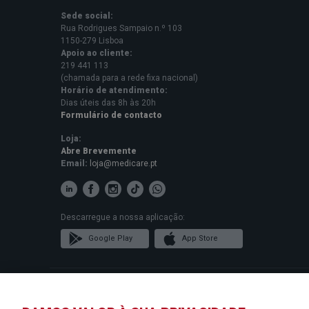
Sede social:
Rua Rodrigues Sampaio n.º 103
1150-279 Lisboa
Apoio ao cliente:
219 441 113
(chamada para a rede fixa nacional)
Horário de atendimento:
Dias úteis das 8h às 20h
Formulário de contacto
Loja:
Abre Brevemente
Email:
loja@medicare.pt
Descarregue a nossa aplicação:
Google Play
App Store
© 2026 · Medicare é uma marca registada da MED&CR - Serviços de 
Sampaio n.º 103, 1150-279 Lisboa, que gere Planos de Saúde que d