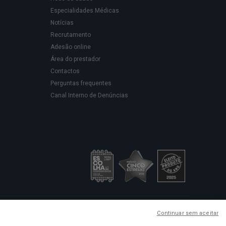
Especialidades Médicas
Notícias
Recrutamento
Adesão online
Área do prestador
Contactos
Perguntas frequentes
Canal Interno de Denúncias
sede social em Rua Rodrigues
Continuar sem aceitar
ação de cuidados de saúde.