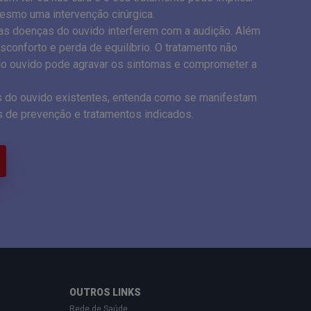
smo uma intervenção cirúrgica.
s as doenças do ouvido interferem com a audição. Além
conforto e perda de equilíbrio. O tratamento não
o ouvido pode agravar os sintomas e comprometer a
s do ouvido existentes, entenda como se manifestam
s de prevenção e tratamentos indicados.
OUTROS LINKS
Rede de Saúde