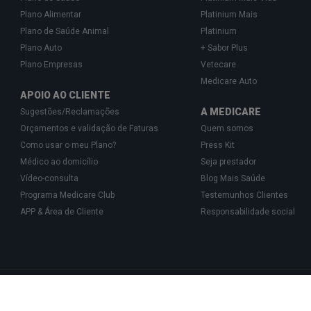
Plano Alimentar
Platinium Mais
Plano de Saúde Animal
Platinium
Plano Auto
+ Sabor Plus
Plano Empresas
Vetecare
Medicare Auto
APOIO AO CLIENTE
A MEDICARE
Sugestões/Reclamações
Orçamentos e validação de Faturas
Quem somos
Como usar o meu Plano?
Press Kit
Médico ao domicílio
Seja prestador
Vídeo-consulta
Blog Mais Saúde
Programa Medicare Club
Testemunhos Clientes
APP & Área de Cliente
Responsabilidade social
Gestão de Cartões de Saúde, Unipessoal, Lda., pessoa coletiva 513 361 715 com a 
isponibilizam o acesso a uma rede exclusiva de Parceiros especializados na prest