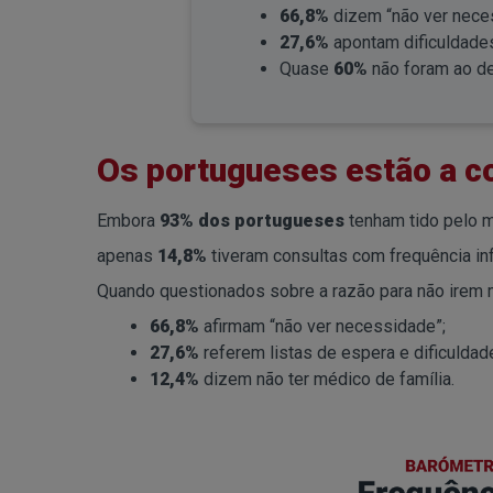
66,8%
dizem “não ver nece
27,6%
apontam dificuldade
Quase
60%
não foram ao d
Os portugueses estão a c
Embora
93% dos portugueses
tenham tido pelo m
apenas
14,8%
tiveram consultas com frequência infe
Quando questionados sobre a razão para não irem 
66,8%
afirmam “não ver necessidade”;
27,6%
referem listas de espera e dificulda
12,4%
dizem não ter médico de família.