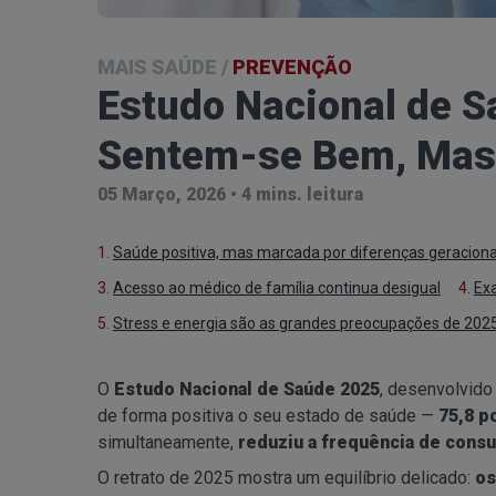
MAIS SAÚDE
/
PREVENÇÃO
Estudo Nacional de 
Sentem-se Bem, Mas
05 Março, 2026
•
4 mins. leitura
1.
Saúde positiva, mas marcada por diferenças geracionai
3.
Acesso ao médico de família continua desigual
4.
Ex
5.
Stress e energia são as grandes preocupações de 202
O
Estudo Nacional de Saúde 2025
, desenvolvido
de forma positiva o seu estado de saúde —
75,8 p
simultaneamente,
reduziu a frequência de cons
O retrato de 2025 mostra um equilíbrio delicado:
os