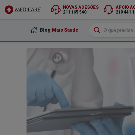
NOVAS ADESÕES
APOIO A
211 165 540
219 441 1
Ir para conteúdo principal
Blog
Mais Saúde