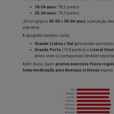
18-24 anos:
78,3 pontos
25-34 anos:
79,7 pontos
Já nos grupos
45-54
e
55-64 anos
, a perceção de
vida ativa.
A geografia também conta:
Grande Lisboa
e
Sul
apresentam perceções
Grande Porto
(73,8 pontos) e
Litoral Cent
áreas onde os portugueses também reportam
Além disso, quem
pratica exercício físico regul
toma medicação para doenças crónicas
regista 