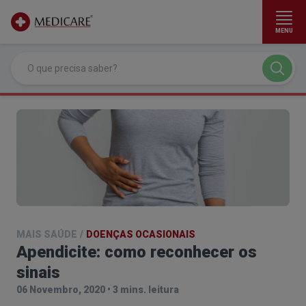
MENU
Ir para conteúdo principal
MAIS SAÚDE
/
DOENÇAS OCASIONAIS
Apendicite: como reconhecer os
sinais
06 Novembro, 2020
•
3 mins. leitura