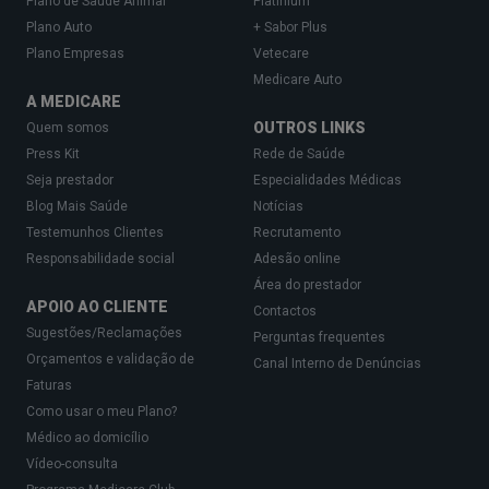
Plano de Saúde Animal
Platinium
Plano Auto
+ Sabor Plus
Plano Empresas
Vetecare
Medicare Auto
A MEDICARE
OUTROS LINKS
Quem somos
Press Kit
Rede de Saúde
Seja prestador
Especialidades Médicas
Blog Mais Saúde
Notícias
Testemunhos Clientes
Recrutamento
Responsabilidade social
Adesão online
Área do prestador
APOIO AO CLIENTE
Contactos
Sugestões/Reclamações
Perguntas frequentes
Orçamentos e validação de
Canal Interno de Denúncias
Faturas
Como usar o meu Plano?
Médico ao domicílio
Vídeo-consulta