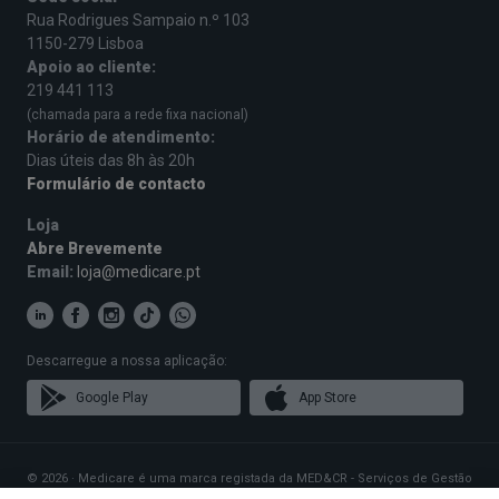
Rua Rodrigues Sampaio n.º 103
1150-279 Lisboa
Apoio ao cliente:
219 441 113
(chamada para a rede fixa nacional)
Horário de atendimento:
Dias úteis das 8h às 20h
Formulário de contacto
Loja
Abre Brevemente
Email:
loja@medicare.pt
Descarregue a nossa aplicação:
Google Play
App Store
© 2026 · Medicare é uma marca registada da MED&CR - Serviços de Gestão
de Cartões de Saúde, Unipessoal, Lda., pessoa coletiva 513 361 715 com a