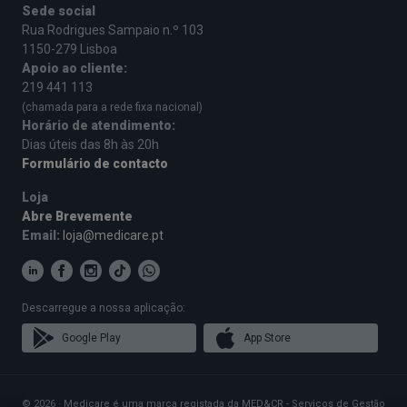
Sede social
Rua Rodrigues Sampaio n.º 103
1150-279 Lisboa
Apoio ao cliente:
219 441 113
(chamada para a rede fixa nacional)
Horário de atendimento:
Dias úteis das 8h às 20h
Formulário de contacto
Loja
Abre Brevemente
Email:
loja@medicare.pt
Descarregue a nossa aplicação:
Google Play
App Store
© 2026 · Medicare é uma marca registada da MED&CR - Serviços de Gestão