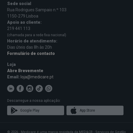
Sede social
Rua Rodrigues Sampaio n.º 103
1150-279 Lisboa
Apoio ao cliente:
219 441 113
(chamada para a rede fixa nacional)
Horário de atendimento:
Dias úteis das 8h às 20h
Formulário de contacto
Loja
Abre Brevemente
Email:
loja@medicare.pt
Descarregue a nossa aplicação:
Google Play
App Store
© 2026 · Medicare é uma marca registada da MED&CR - Serviços de Gestão