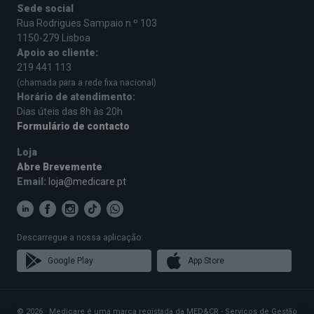
Sede social
Rua Rodrigues Sampaio n.º 103
1150-279 Lisboa
Apoio ao cliente:
219 441 113
(chamada para a rede fixa nacional)
Horário de atendimento:
Dias úteis das 8h às 20h
Formulário de contacto
Loja
Abre Brevemente
Email:
loja@medicare.pt
Descarregue a nossa aplicação:
Google Play
App Store
© 2026 · Medicare é uma marca registada da MED&CR - Serviços de Gestão