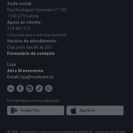
Sede social
Rua Rodrigues Sampaio n.º 103
1150-279 Lisboa
Apoio ao cliente:
219 441 113
(chamada para a rede fixa nacional)
Horário de atendimento:
Dias úteis das 8h às 20h
Formulário de contacto
Loja
Abre Brevemente
Email:
loja@medicare.pt
Descarregue a nossa aplicação:
Google Play
App Store
© 2026 · Medicare é uma marca registada da MED&CR - Serviços de Gestão