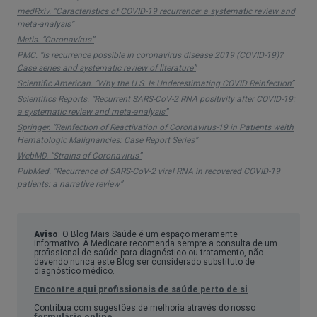
medRxiv. “Caracteristics of COVID-19 recurrence: a systematic review and
meta-analysis”
Metis. “Coronavírus”
PMC. “Is recurrence possible in coronavirus disease 2019 (COVID-19)?
Case series and systematic review of literature”
Scientific American. “Why the U.S. Is Underestimating COVID Reinfection”
Scientifics Reports. “Recurrent SARS-CoV-2 RNA positivity after COVID-19:
a systematic review and meta-analysis”
Springer. “Reinfection of Reactivation of Coronavirus-19 in Patients weith
Hematologic Malignancies: Case Report Series”
WebMD. “Strains of Coronavirus”
PubMed. “Recurrence of SARS-CoV-2 viral RNA in recovered COVID-19
patients: a narrative review”
Aviso
: O Blog Mais Saúde é um espaço meramente
informativo. A Medicare recomenda sempre a consulta de um
profissional de saúde para diagnóstico ou tratamento, não
devendo nunca este Blog ser considerado substituto de
diagnóstico médico.
Encontre aqui profissionais de saúde perto de si
.
Contribua com sugestões de melhoria através do nosso
formulário online
.