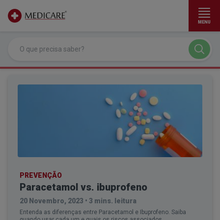
MENU
Ir para conteúdo principal
PREVENÇÃO
Paracetamol vs. ibuprofeno
20 Novembro, 2023
•
3 mins. leitura
Entenda as diferenças entre Paracetamol e Ibuprofeno. Saiba
quando usar cada um e quais os riscos associados.