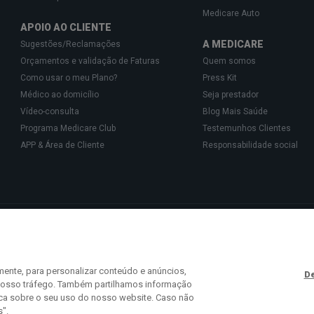
Medicare Auto
APOIO AO CLIENTE
A MEDICARE
Sugestões/Reclamações
Orçamentos e validação de Faturas
Quem somos
Como usar o meu Plano?
Press Kit
Médico ao domicílio
Seja prestador
Vídeo-consulta
Blog Mais Saúde
Programa Medicare Club
Testemunhos Clientes
APP & Área de Cliente
Responsabilidade social
Gestão de Cartões de Saúde, Unipessoal, Lda., pessoa coletiva 513 361 715 com a 
isponibilizam o acesso a uma rede exclusiva de Parceiros especializados na prest
 441 113 (chamada para a rede fixa nacional) ou
info@medicare.pt
.
mente, para personalizar conteúdo e anúncios,
De
o nosso tráfego. Também partilhamos informação
ica sobre o seu uso do nosso website. Caso não
s".