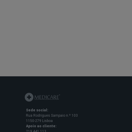
Sede social:
Rua Rodrigues Sampaio n.º 103
1150-279 Lisboa
Apoio ao cliente:
219 441 113