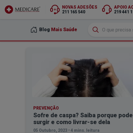
NOVAS ADESÕES
APOIO A
211 165 540
219 441 1
Ir para conteúdo principal
Blog
Mais Saúde
PREVENÇÃO
Sofre de caspa? Saiba porque pode
surgir e como livrar-se dela
05 Outubro, 2023
•
4 mins. leitura