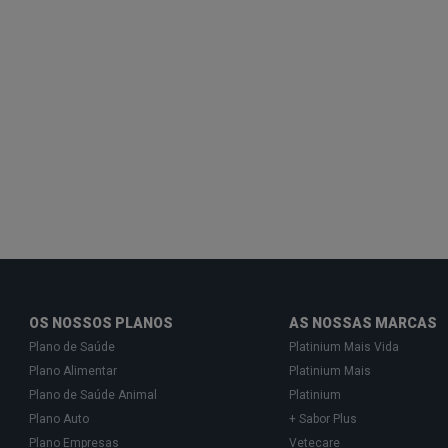
OS NOSSOS PLANOS
AS NOSSAS MARCAS
Plano de Saúde
Platinium Mais Vida
Plano Alimentar
Platinium Mais
Plano de Saúde Animal
Platinium
Plano Auto
+ Sabor Plus
Plano Empresas
Vetecare