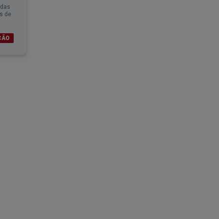
 das
es de
ÇÃO