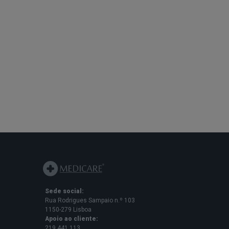
Sede social:
Rua Rodrigues Sampaio n.º 103
1150-279 Lisboa
Apoio ao cliente:
219 441 113