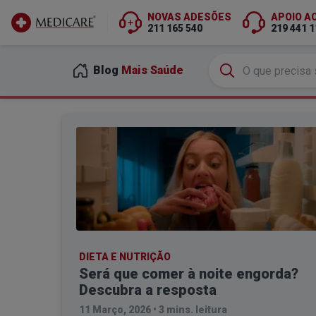
NOVAS ADESÕES
APOIO A
211 165 540
219 441 1
Ir para conteúdo principal
Blog
Mais Saúde
DIETA E NUTRIÇÃO
Será que comer à noite engorda?
Descubra a resposta
11 Março, 2026
•
3 mins. leitura