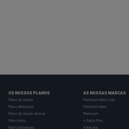
OS NOSSOS PLANOS
AS NOSSAS MARCAS
Plano de Saúde
Platinium Mais Vida
Plano Alimentar
Platinium Mais
Plano de Saúde Animal
Platinium
Plano Auto
+ Sabor Plus
Plano Empresas
Vetecare