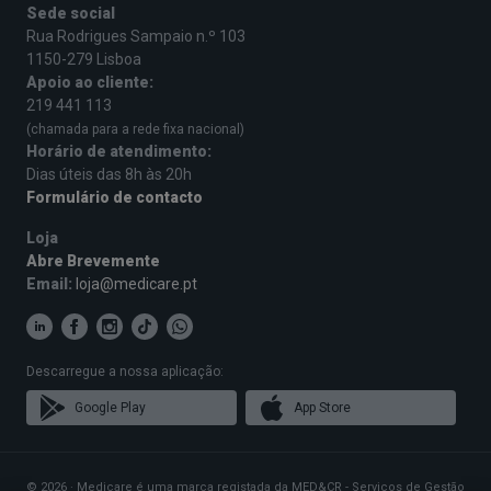
Sede social
Rua Rodrigues Sampaio n.º 103
1150-279 Lisboa
Apoio ao cliente:
219 441 113
(chamada para a rede fixa nacional)
Horário de atendimento:
Dias úteis das 8h às 20h
Formulário de contacto
Loja
Abre Brevemente
Email:
loja@medicare.pt
Descarregue a nossa aplicação:
Google Play
App Store
© 2026 · Medicare é uma marca registada da MED&CR - Serviços de Gestão