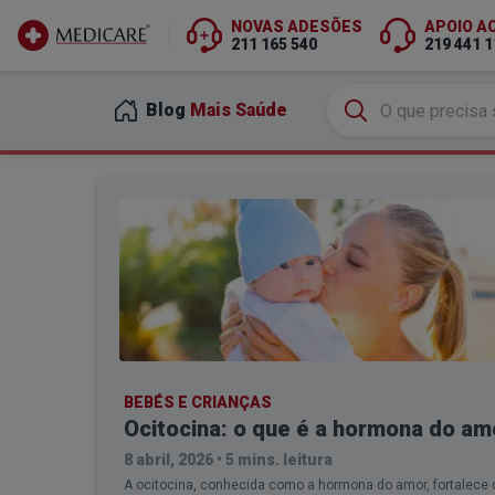
NOVAS ADESÕES
APOIO A
211 165 540
219 441 1
Ir para conteúdo principal
Blog
Mais Saúde
BEBÉS E CRIANÇAS
Ocitocina: o que é a hormona do am
8 abril, 2026
•
5 mins. leitura
A ocitocina, conhecida como a hormona do amor, fortalece 