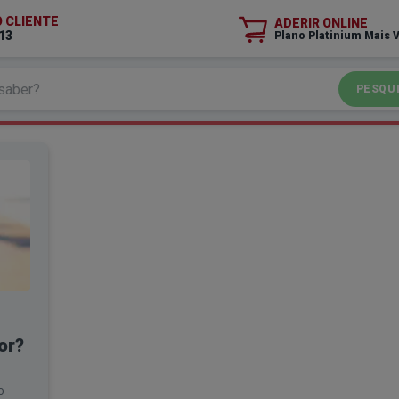
O CLIENTE
ADERIR ONLINE
13
Plano Platinium Mais 
PESQU
or?
o