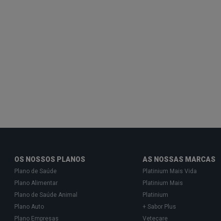
OS NOSSOS PLANOS
AS NOSSAS MARCAS
Plano de Saúde
Platinium Mais Vida
Plano Alimentar
Platinium Mais
Plano de Saúde Animal
Platinium
Plano Auto
+ Sabor Plus
Plano Empresas
Vetecare