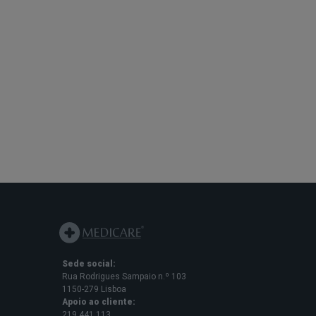
Sede social:
Rua Rodrigues Sampaio n.º 103
1150-279 Lisboa
Apoio ao cliente:
219 441 113