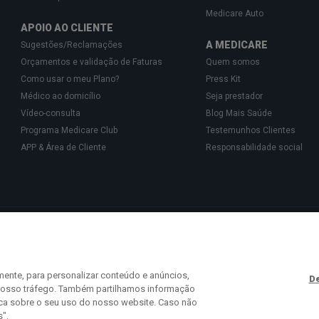
Medicare Auto
APOIO AO CLIENTE
A MEDICARE
Sugestões/Reclamações
Orçamentos e validação de Faturas
Quem somos
Como usar o meu Plano?
Press Kit
Médico ao domicílio
Seja prestador
Vídeo-consulta
Blog Mais Saúde
Programa Medicare Club
Testemunhos Clientes
APP & Área de Cliente
Responsabilidade social
Gestão de Cartões de Saúde, Unipessoal, Lda., pessoa coletiva 513 361 715 com a 
isponibilizam o acesso a uma rede exclusiva de Parceiros especializados na prest
 441 113 (chamada para a rede fixa nacional) ou
info@medicare.pt
.
mente, para personalizar conteúdo e anúncios,
De
o nosso tráfego. Também partilhamos informação
ica sobre o seu uso do nosso website. Caso não
s".