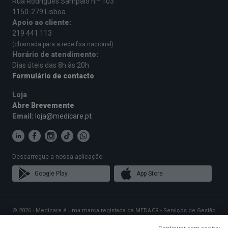
Rua Rodrigues Sampaio n.º 103
1150-279 Lisboa
Apoio ao cliente:
219 441 113
(chamada para a rede fixa nacional)
Horário de atendimento:
Dias úteis das 8h às 20h
Formulário de contacto
Loja
Abre Brevemente
Email:
loja@medicare.pt
Descarregue a nossa aplicação:
Google Play
App Store
© 2026 · Medicare é uma marca registada da MED&CR - Serviços de Gestão
de Cartões de Saúde, Unipessoal, Lda., pessoa coletiva 513 361 715 com a
sede social em Rua Rodrigues Sampaio n.º 103, 1150-279 Lisboa, que gere