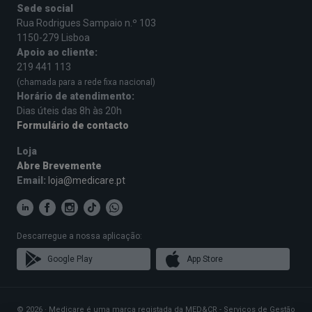
Sede social
Rua Rodrigues Sampaio n.º 103
1150-279 Lisboa
Apoio ao cliente:
219 441 113
(chamada para a rede fixa nacional)
Horário de atendimento:
Dias úteis das 8h às 20h
Formulário de contacto
Loja
Abre Brevemente
Email:
loja@medicare.pt
Descarregue a nossa aplicação:
Google Play
App Store
© 2026 · Medicare é uma marca registada da MED&CR - Serviços de Gestão