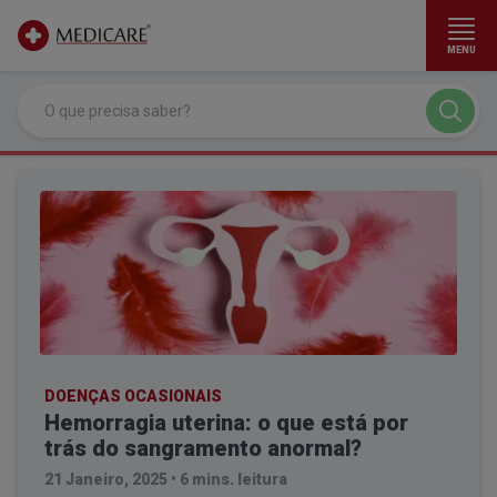
MENU
Ir para conteúdo principal
DOENÇAS OCASIONAIS
Hemorragia uterina: o que está por
trás do sangramento anormal?
21 Janeiro, 2025
•
6 mins. leitura