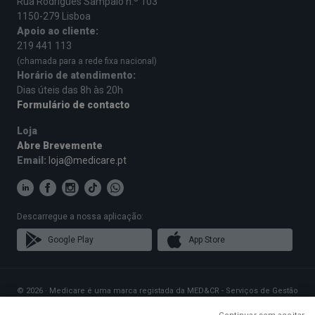
Rua Rodrigues Sampaio n.º 103
1150-279 Lisboa
Apoio ao cliente:
219 441 113
(chamada para a rede fixa nacional)
Horário de atendimento:
Dias úteis das 8h às 20h
Formulário de contacto
Loja
Abre Brevemente
Email:
loja@medicare.pt
Descarregue a nossa aplicação:
Google Play
App Store
© 2026 · Medicare é uma marca registada da MED&CR - Serviços de Gestão
de Cartões de Saúde, Unipessoal, Lda., pessoa coletiva 513 361 715 com a
sede social em Rua Rodrigues Sampaio n.º 103, 1150-279 Lisboa, que gere