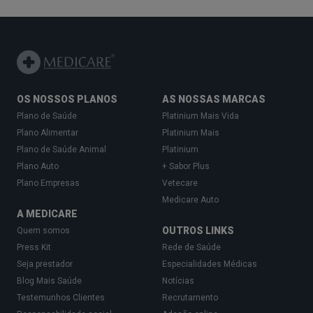
A utilização de chupeta pode ajudar a reduzir o
risco de morte súbita, mas, se o bebé a rejeitar, os
pais não deverão forçá-lo. A chupeta não deve ser
dada nas primeiras semanas de vida a um bebé
que está a ser amamentando.
OS NOSSOS PLANOS
AS NOSSAS MARCAS
Enquanto está acordado, o bebé pode ser deitado
Plano de Saúde
Platinium Mais Vida
de barriga para baixo, para ajudar a fortalecer os
Plano Alimentar
Platinium Mais
músculos do pescoço. Este deve ser ensinado a
Plano de Saúde Animal
Platinium
Plano Auto
+ Sabor Plus
dormir de barriga para cima e a brincar de barriga
Plano Empresas
Vetecare
para baixo.
Medicare Auto
A mãe deverá
evitar fumar durante a gravidez
e
A MEDICARE
OUTROS LINKS
Quem somos
o bebé não deverá ser exposto ao fumo do tabaco,
Press Kit
Rede de Saúde
em nenhuma circunstância.
Seja prestador
Especialidades Médicas
Blog Mais Saúde
Notícias
Testemunhos Clientes
Recrutamento