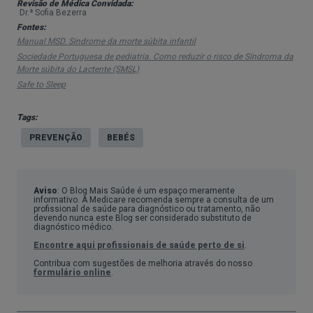
outras causas de morte, como maus tratos, asfixia
Revisão de Médica Convidada:
Dr.ª Sofia Bezerra
acidental, problemas cardíacos ou infeções, entre
Fontes:
outras.
Manual MSD. Sindrome da morte súbita infantil
Sociedade Portuguesa de pediatria. Como reduzir o risco de Síndroma da
De acordo com Sociedade Portuguesa de
Morte súbita do Lactente (SMSL)
Safe to Sleep
Pediatria, cerca de 95 por cento dos casos de
morte súbita ocorrem antes dos seis meses,
Tags:
sobretudo entre os dois e os quatro meses, sendo
PREVENÇÃO
BEBÉS
rara no primeiro mês de vida.
Segundo a mesma entidade, "não existe nenhum
Aviso
: O Blog Mais Saúde é um espaço meramente
fator de risco que por si só possa causar a SMSL".
informativo. A Medicare recomenda sempre a consulta de um
profissional de saúde para diagnóstico ou tratamento, não
Sabe-se, no entanto, que existem bebés mais
devendo nunca este Blog ser considerado substituto de
diagnóstico médico.
suscetíveis e que há vários fatores de risco que,
Encontre aqui profissionais de saúde perto de si
.
combinados, podem contribuir para a morte
Contribua com sugestões de melhoria através do nosso
formulário online
.
súbita.