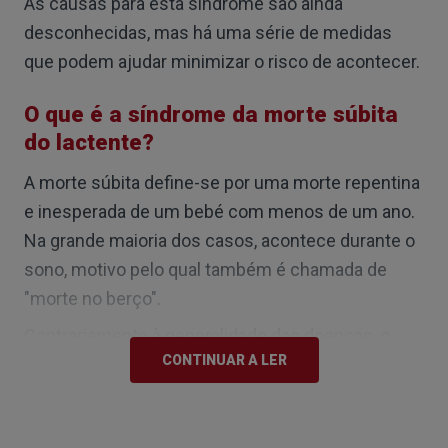
As causas para esta síndrome são ainda
desconhecidas, mas há uma série de medidas
que podem ajudar minimizar o risco de acontecer.
O que é a síndrome da morte súbita
do lactente?
A morte súbita define-se por uma morte repentina
e inesperada de um bebé com menos de um ano.
Na grande maioria dos casos, acontece durante o
sono, motivo pelo qual também é chamada de
"morte no berço".
Contrariamente à generalidade das doenças, o
CONTINUAR A LER
diagnóstico da síndrome da morte súbita do
lactente (SMSL) só é feito depois de a criança ser
encontrada sem vida e após terem sido excluídas