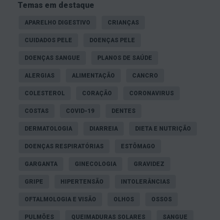
Temas em destaque
tabaco, até 30 minutos antes da medição;
Descontraia e respire normalmente;
APARELHO DIGESTIVO
CRIANÇAS
Evite usar roupas apertadas quando estiver a
CUIDADOS PELE
DOENÇAS PELE
medir a tensão;
DOENÇAS SANGUE
PLANOS DE SAÚDE
Opte por medir a tensão no braço, por ser
ALERGIAS
ALIMENTAÇÃO
CANCRO
mais fiável do que no pulso;
Apoie o braço onde será feita a medição,
COLESTEROL
CORAÇÃO
CORONAVIRUS
colocando-o à altura do coração;
COSTAS
COVID-19
DENTES
Faça 2 ou 3 medições e calcule a média;
DERMATOLOGIA
DIARREIA
DIETA E NUTRIÇÃO
Faça as medições sempre nas mesmas
DOENÇAS RESPIRATÓRIAS
ESTÔMAGO
condições para poder comparar resultados,
anotando os valores obtidos, o dia e a hora.
GARGANTA
GINECOLOGIA
GRAVIDEZ
GRIPE
HIPERTENSÃO
INTOLERÂNCIAS
Há um valor ideal da tensão por idade?
OFTALMOLOGIA E VISÃO
OLHOS
OSSOS
Os valores da tensão arterial podem ser menores
PULMÕES
QUEIMADURAS SOLARES
SANGUE