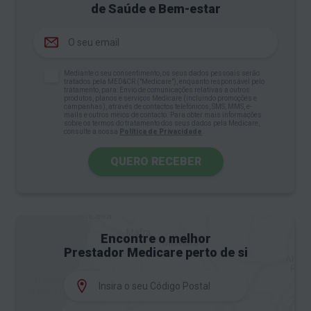
de Saúde e Bem-estar
Valores de referência da tensão
arterial
Mediante o seu consentimento, os seus dados pessoais serão
A única forma de saber como está a sua tensão
tratados pela MED&CR ("Medicare"), enquanto responsável pelo
tratamento, para: Envio de comunicações relativas a outros
produtos, planos e serviços Medicare (incluindo promoções e
arterial é medindo-a. No entanto, é necessário
campanhas), através de contactos telefónicos, SMS, MMS, e-
mails e outros meios de contacto. Para obter mais informações
saber interpretar os resultados dessa medição.
sobre os termos do tratamento dos seus dados pela Medicare,
consulte a nossa
Política de Privacidade
.
A pressão arterial deve ser inferior a 120/80.
QUERO RECEBER
Acima destes valores, aumenta o risco de
doenças de coração ou de sofrer um
AVC
.
Já a hipertensão arterial é definida por graus,
conforme os valores de pressão arterial
Encontre o melhor
Prestador Medicare perto de si
encontrados, que informam da gravidade da
doença e orientam a sua abordagem.
Os resultados da medição devem ser