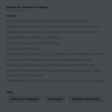
Há, contudo, uma série de fatores genéticos ou
Revisão de Médica Convidada:
ambientais que podem provocar o aumento
Dr.ª Ana Torre
excessivo da pressão sanguínea, fazendo
Fontes:
Mayo Clinic. Blood pressure chart: What your reading means.
aumentar a pressão arterial. Quando essa pressão
American Heart Association. Understanding Blood Pressure Readings.
se encontra elevada de forma crónica, estamos
WebMD. Diastole vs. Systole: Know Your Blood Pressure Numbers.
perante um caso de hipertensão arterial.
World Health Organization. Hypertension.
NHS. Low blood pressure (hypotension).
Num estado saudável, o sangue flui com
NIH. Low Blood Pressure.
facilidade pelo interior das células, sem
Harvard Health Publishing. Tips to measure your blood pressure correctly.
American Heart Association. Home Blood Pressure Monitoring.
obstáculos no seu trajeto.
Mayo Clinic. Get the most out of home blood pressure monitoring.
Se o sangue estiver sob pressão (tensão alta), o
Harvard Health Publishing. Monitoring blood pressure at home? Make
sure you follow these steps.
coração é obrigado a um maior esforço, o que
VeryWellHealth. How Often Should You Check Your Own Blood Pressure?
pode levar a que a massa muscular e o volume
desta aumentem (hipertrofia).
Tags:
DOENÇAS SANGUE
CORAÇÃO
TENSÃO ARTERIAL
Inicialmente, isso não representa um problema.
Contudo, com o passar do tempo, a situação pode