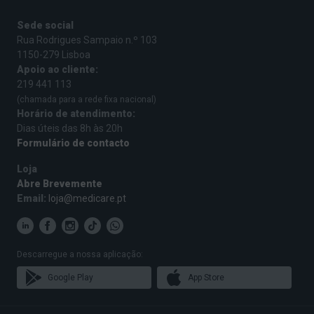
Sede social
Hipertensão
Rua Rodrigues Sampaio n.º 103
1150-279 Lisboa
A hipertensão ocorre quando a pressão nos vasos
Apoio ao cliente:
219 441 113
sanguíneos está muito alta. Esta condição é
(chamada para a rede fixa nacional)
comum, mas pode ser grave se não for tratada.
Horário de atendimento:
Dias úteis das 8h às 20h
Formulário de contacto
Sintomas
Loja
É necessário controlar os níveis da pressão
Abre Brevemente
arterial com regularidade, uma vez que a
Email:
loja@medicare.pt
hipertensão é perigosa.
Apesar de habitualmente não provocar sintomas,
Descarregue a nossa aplicação:
existem alguns sinais que podem indiciar tensão
Google Play
App Store
alta, tais como:
Vómitos;