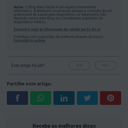
conduzir a problemas cardíacos.
Aviso
: O Blog Mais Saúde é um espaço meramente
informativo. A Medicare recomenda sempre a consulta de um
Em Portugal, a hipertensão é o mais importante
profissional de saúde para diagnóstico ou tratamento, não
devendo nunca este Blog ser considerado substituto de
diagnóstico médico.
fator de risco de acidentes vasculares cerebrais
Encontre aqui profissionais de saúde perto de si
.
(AVC) e
enfartes do miocárdio
. Este facto deve-
Contribua com sugestões de melhoria através do nosso
se à elevada percentagem de doentes cuja
formulário online
.
hipertensão não é controlada nem corrigida.
Este artigo foi útil?
Sim
Não
Partilhe este artigo:
Receba as melhores dicas