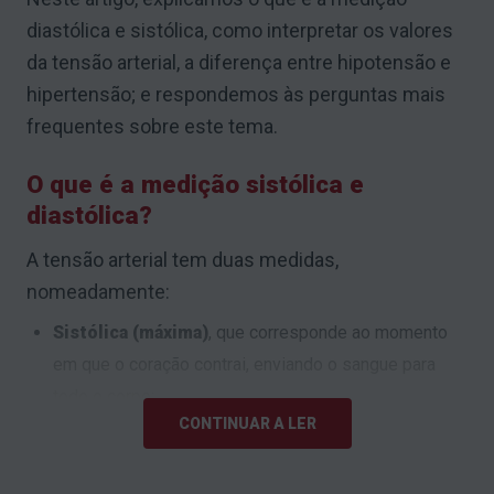
diastólica e sistólica, como interpretar os valores
da tensão arterial, a diferença entre hipotensão e
hipertensão; e respondemos às perguntas mais
frequentes sobre este tema.
O que é a medição sistólica e
diastólica?
A tensão arterial tem duas medidas,
nomeadamente:
Sistólica (máxima)
, que corresponde ao momento
em que o coração contrai, enviando o sangue para
todo o corpo;
CONTINUAR A LER
Diastólica (mínima)
, que ocorre quando o coração
relaxa para se voltar a encher de sangue.