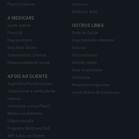
Plano Empresas
Vetecare
Primeiro e segundo trimestres
: a pressão
Medicare Auto
arterial geralmente cai e atinge o pico mais baixo a
A MEDICARE
meio da gravidez. Algumas mulheres podem ter
OUTROS LINKS
Quem somos
Press Kit
Rede de Saúde
tensão arterial baixa e sentir tonturas ou vertigens;
Seja prestador
Especialidades Médicas
Terceiro trimestre
: a pressão sobe lentamente
Blog Mais Saúde
Notícias
até à tensão arterial normal antes do parto.
Testemunhos Clientes
Recrutamento
Se a tensão ficar muito alta, pode causar
Responsabilidade social
Adesão online
Área do prestador
condições graves como hipertensão gestacional
APOIO AO CLIENTE
Contactos
ou
pré-eclâmpsia
, que requerem atendimento
Sugestões/Reclamações
Perguntas frequentes
médico imediato.
Orçamentos e validação de
Canal Interno de Denúncias
Faturas
Como usar o meu Plano?
Médico ao domicílio
Vídeo-consulta
Programa Medicare Club
APP & Área de Cliente