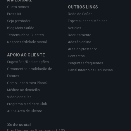
A MEDICARE
estado de saúde geral. O tipo de anestesia
OUTROS LINKS
Quem somos
também terá de ser discutido, tendo em conta se
Press Kit
Rede de Saúde
o paciente é uma criança ou um adulto.
Seja prestador
Especialidades Médicas
Blog Mais Saúde
Notícias
Testemunhos Clientes
Recrutamento
Responsabilidade social
Adesão online
Área do prestador
APOIO AO CLIENTE
Contactos
Sugestões/Reclamações
Perguntas frequentes
Orçamentos e validação de
Canal Interno de Denúncias
Faturas
9. Como é feita a recuperação pós-
Como usar o meu Plano?
cirúrgica?
Médico ao domicílio
Vídeo-consulta
A recuperação após a circuncisão é influenciada
Programa Medicare Club
por fatores como a idade, método cirúrgico
APP & Área de Cliente
utilizado e eventual presença de complicações.
Sede social
Nos bebés, o tempo de recuperação varia entre 7
Rua Rodrigues Sampaio n.º 103