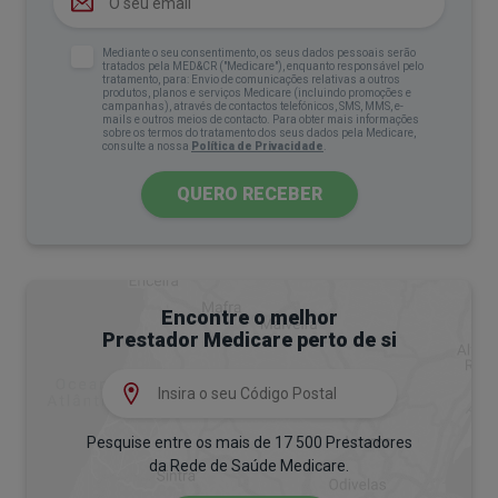
pénis ou sob o prepúcio. Pode também ocorrer
sangramento, secreção, bem como alterações na
Mediante o seu consentimento, os seus dados pessoais serão
tratados pela MED&CR ("Medicare"), enquanto responsável pelo
pele do pénis ou do prepúcio;
tratamento, para: Envio de comunicações relativas a outros
produtos, planos e serviços Medicare (incluindo promoções e
campanhas), através de contactos telefónicos, SMS, MMS, e-
Balanite xerótica obliterante
: trata-se de uma
mails e outros meios de contacto. Para obter mais informações
sobre os termos do tratamento dos seus dados pela Medicare,
inflamação crónica que causa fimose e, em
consulte a nossa
Política de Privacidade
.
determinadas situações, afeta também a glande
QUERO RECEBER
que pode ficar inflamada e com cicatrizes.
Condições congénitas
: em alguns casos, a
circuncisão pode ser recomendada para corrigir
anomalias congénitas do pénis.
Encontre o melhor
Prestador Medicare perto de si
3. Existem benefícios médicos na
circuncisão?
Estes são alguns dos benefícios associados à
Pesquise entre os mais de 17 500 Prestadores
da Rede de Saúde Medicare.
circuncisão: