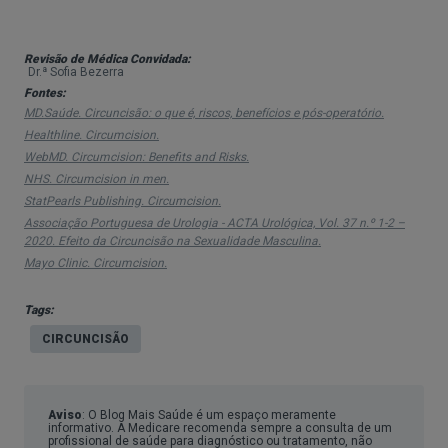
Praticada há milhares de anos por razões
religiosas e culturais, especialmente entre as
Revisão de Médica Convidada:
Dr.ª Sofia Bezerra
comunidades judaica e muçulmana, a circuncisão
Fontes:
é considerada um ritual de passagem para a idade
MD.Saúde. Circuncisão: o que é, riscos, benefícios e pós-operatório.
Healthline. Circumcision.
adulta e um processo higiénico.
WebMD. Circumcision: Benefits and Risks.
No final do século XIX e início do século XX,
NHS. Circumcision in men.
StatPearls Publishing. Circumcision.
começou a recorrer-se mais à circuncisão,
Associação Portuguesa de Urologia - ACTA Urológica, Vol. 37 n.º 1-2 –
independentemente das motivações religiosas,
2020. Efeito da Circuncisão na Sexualidade Masculina.
para prevenir ou tratar determinadas condições,
Mayo Clinic. Circumcision.
nomeadamente:
Tags:
Fimose
: ocorre quando o prepúcio é muito
CIRCUNCISÃO
apertado, tornando difícil ou impossível retrair
completamente a pele sobre a glande. Esta
Aviso
: O Blog Mais Saúde é um espaço meramente
condição pode causar dor quando o pénis está
informativo. A Medicare recomenda sempre a consulta de um
profissional de saúde para diagnóstico ou tratamento, não