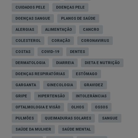
com a orientação de profissionais de saúde
CUIDADOS PELE
DOENÇAS PELE
especializados para avaliar o estado de saúde
DOENÇAS SANGUE
PLANOS DE SAÚDE
geral e a pré-existência de condições que possam
contraindicar esta intervenção cirúrgica, como, por
ALERGIAS
ALIMENTAÇÃO
CANCRO
exemplo, distúrbios hemorrágicos.
COLESTEROL
CORAÇÃO
CORONAVIRUS
COSTAS
COVID-19
DENTES
6. Qual a melhor idade para fazer a
circuncisão?
DERMATOLOGIA
DIARREIA
DIETA E NUTRIÇÃO
DOENÇAS RESPIRATÓRIAS
ESTÔMAGO
A circuncisão pode ser feita em qualquer idade.
Contudo, nos bebés, a recuperação é mais rápida
GARGANTA
GINECOLOGIA
GRAVIDEZ
e a probabilidade de complicações é mais baixa do
GRIPE
HIPERTENSÃO
INTOLERÂNCIAS
que em crianças mais velhas e em adultos.
OFTALMOLOGIA E VISÃO
OLHOS
OSSOS
7. Afeta a função sexual do homem?
PULMÕES
QUEIMADURAS SOLARES
SANGUE
SAÚDE DA MULHER
SAÚDE MENTAL
A circuncisão parece não afetar negativamente a