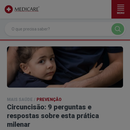
MENU
Ir para conteúdo principal
MAIS SAÚDE
/
PREVENÇÃO
Circuncisão: 9 perguntas e
respostas sobre esta prática
milenar