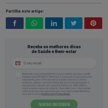
Partilhe este artigo:
Receba as melhores dicas
de Saúde e Bem-estar
Mediante o seu consentimento, os seus dados pessoais serão
tratados pela MED&CR ("Medicare"), enquanto responsável pelo
tratamento, para: Envio de comunicações relativas a outros
produtos, planos e serviços Medicare (incluindo promoções e
campanhas), através de contactos telefónicos, SMS, MMS, e-
mails e outros meios de contacto. Para obter mais informações
sobre os termos do tratamento dos seus dados pela Medicare,
consulte a nossa
Política de Privacidade
.
QUERO RECEBER