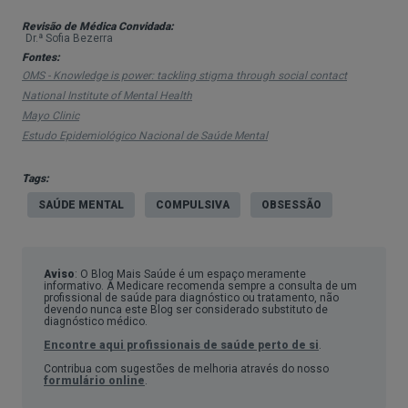
pensamentos obsessivos o que pode interferir
Revisão de Médica Convidada:
Dr.ª Sofia Bezerra
significativamente nas suas atividades diárias,
Fontes:
bem como na sua qualidade de vida.
OMS - Knowledge is power: tackling stigma through social contact
National Institute of Mental Health
Existem diferentes tipos de POC e os sintomas
Mayo Clinic
podem variar de pessoa para pessoa, no entanto,
Estudo Epidemiológico Nacional de Saúde Mental
existem alguns temas e comportamentos
Tags:
comuns que podem ajudar a identificar o
SAÚDE MENTAL
COMPULSIVA
OBSESSÃO
distúrbio.
Aviso
: O Blog Mais Saúde é um espaço meramente
informativo. A Medicare recomenda sempre a consulta de um
profissional de saúde para diagnóstico ou tratamento, não
devendo nunca este Blog ser considerado substituto de
diagnóstico médico.
Encontre aqui profissionais de saúde perto de si
.
Contribua com sugestões de melhoria através do nosso
formulário online
.
Quais as Causas para esta Perturbação?