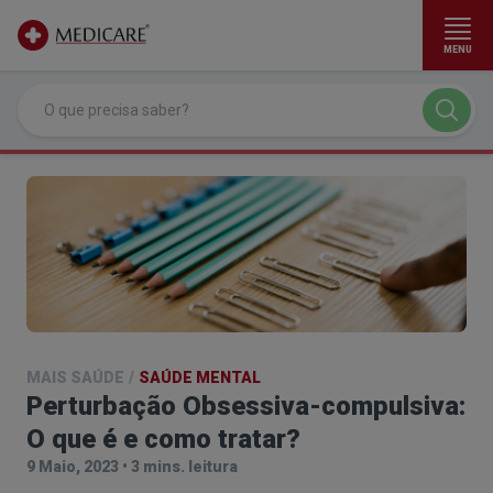
MENU
Ir para conteúdo principal
MAIS SAÚDE
/
SAÚDE MENTAL
Perturbação Obsessiva-compulsiva:
O que é e como tratar?
9 Maio, 2023
•
3 mins. leitura