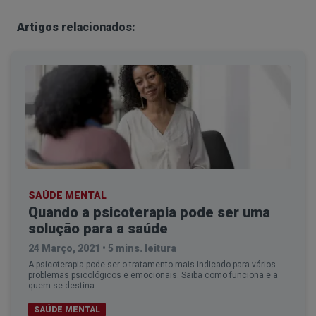
ansiolíticos devem ser utilizados para minimizar
Artigos relacionados:
as suas obsessões/padrões repetitivos.
Qual o tratamento para o POC?
SAÚDE MENTAL
O tratamento do POC geralmente envolve uma
Quando a psicoterapia pode ser uma
combinação de medicamentos e psicoterapia.
O
solução para a saúde
tipo mais comum de medicamento usado para
24 Março, 2021
•
5 mins. leitura
tratar o POC são os chamados inibidores seletivos
A psicoterapia pode ser o tratamento mais indicado para vários
problemas psicológicos e emocionais. Saiba como funciona e a
da recaptação da serotonina (ISRSs), que podem
quem se destina.
ajudar a regular os níveis de serotonina no
SAÚDE MENTAL