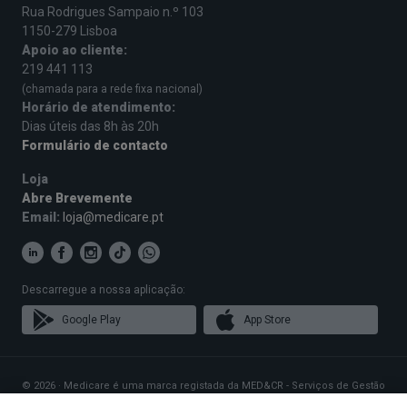
Rua Rodrigues Sampaio n.º 103
1150-279 Lisboa
Apoio ao cliente:
219 441 113
(chamada para a rede fixa nacional)
Horário de atendimento:
Dias úteis das 8h às 20h
Formulário de contacto
Loja
Abre Brevemente
Email:
loja@medicare.pt
Descarregue a nossa aplicação:
Google Play
App Store
© 2026 · Medicare é uma marca registada da MED&CR - Serviços de Gestão
de Cartões de Saúde, Unipessoal, Lda., pessoa coletiva 513 361 715 com a