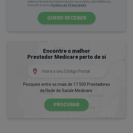
Que tipos de abordagem existem para esta
sobre os termos do tratamento dos seus dados pela Medicare,
consulte a nossa
Política de Privacidade
.
perturbação?
QUERO RECEBER
Terapia e medicamentos são frequentemente
usados no tratamento da POC.
Os dois tipos de terapia mais utilizados para a POC
são a terapia cognitivo-comportamental (TCC) e a
Encontre o melhor
terapia de exposição (TE).
Prestador Medicare perto de si
A terapia de exposição envolve expor os
pacientes aos seus próprios distúrbios
consciencializando-os gradualmente e a
Pesquise entre os mais de 17 500 Prestadores
da Rede de Saúde Medicare.
processá-los, enquanto a TCC procura ajudar os
pacientes a identificar e mudar padrões de
PROCURAR
pensamento negativo/obsessivo.
A avaliação médica de um sujeito irá determinar
se os antidepressivos e medicamentos