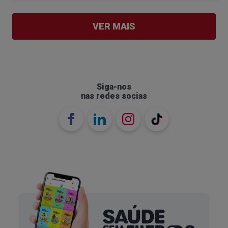
fim de ajudar a superar medos e reduzir estes
comportamentos ao longo do tempo.
VER MAIS
Siga-nos
nas redes socias
Como viver com a perturbação obsessiva-
compulsiva?
Embora possa ser stressante e difícil viver com
esta perturbação, é crucial ter em mente que a
assistência médica está disponível.
É importante falar com um profissional de saúde
mental se suspeitar que pode ter POC, assim ele