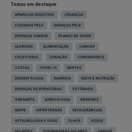
Temas em destaque
APARELHO DIGESTIVO
CRIANÇAS
CUIDADOS PELE
DOENÇAS PELE
DOENÇAS SANGUE
PLANOS DE SAÚDE
ALERGIAS
ALIMENTAÇÃO
CANCRO
COLESTEROL
CORAÇÃO
CORONAVIRUS
COSTAS
COVID-19
DENTES
DERMATOLOGIA
DIARREIA
DIETA E NUTRIÇÃO
DOENÇAS RESPIRATÓRIAS
ESTÔMAGO
GARGANTA
GINECOLOGIA
GRAVIDEZ
GRIPE
HIPERTENSÃO
INTOLERÂNCIAS
OFTALMOLOGIA E VISÃO
OLHOS
OSSOS
PULMÕES
QUEIMADURAS SOLARES
SANGUE