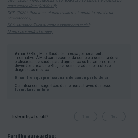
DGS. (2020). Plano Nacional de Preparação e Resposta à Doença por
novo coronavírus (COVID-19);
DGS. (2020). Podemos reforçar o sistema imunitário através da
alimentação?;
DGS. Atividade física durante o isolamento social;
Manter-se saudável e ativo;
Aviso
: O Blog Mais Saúde é um espaço meramente
informativo. A Medicare recomenda sempre a consulta de um
profissional de saúde para diagnóstico ou tratamento, não
devendo nunca este Blog ser considerado substituto de
diagnóstico médico.
Encontre aqui profissionais de saúde perto de si
.
Contribua com sugestões de melhoria através do nosso
formulário online
.
Este artigo foi útil?
Sim
Não
Partilhe este artigo: