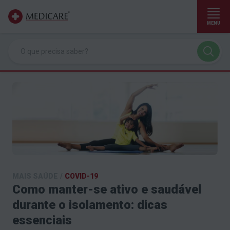
MENU
Ir para conteúdo principal
MAIS SAÚDE
/
COVID-19
Como manter-se ativo e saudável
durante o isolamento: dicas
essenciais