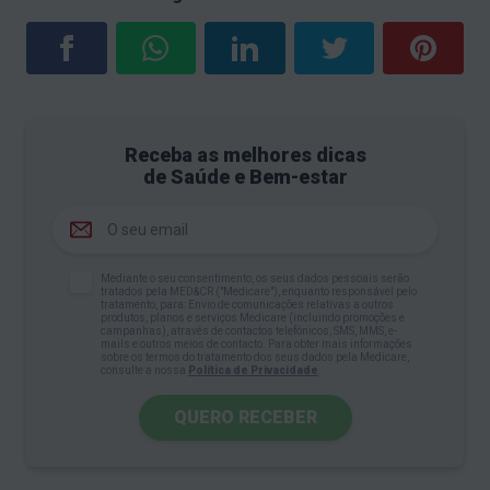
Receba as melhores dicas
de Saúde e Bem-estar
Mediante o seu consentimento, os seus dados pessoais serão
tratados pela MED&CR ("Medicare"), enquanto responsável pelo
tratamento, para: Envio de comunicações relativas a outros
produtos, planos e serviços Medicare (incluindo promoções e
campanhas), através de contactos telefónicos, SMS, MMS, e-
mails e outros meios de contacto. Para obter mais informações
sobre os termos do tratamento dos seus dados pela Medicare,
consulte a nossa
Política de Privacidade
.
QUERO RECEBER