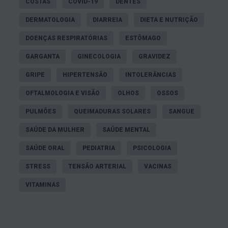
COSTAS
COVID-19
DENTES
DERMATOLOGIA
DIARREIA
DIETA E NUTRIÇÃO
DOENÇAS RESPIRATÓRIAS
ESTÔMAGO
GARGANTA
GINECOLOGIA
GRAVIDEZ
GRIPE
HIPERTENSÃO
INTOLERÂNCIAS
OFTALMOLOGIA E VISÃO
OLHOS
OSSOS
PULMÕES
QUEIMADURAS SOLARES
SANGUE
SAÚDE DA MULHER
SAÚDE MENTAL
SAÚDE ORAL
PEDIATRIA
PSICOLOGIA
STRESS
TENSÃO ARTERIAL
VACINAS
VITAMINAS