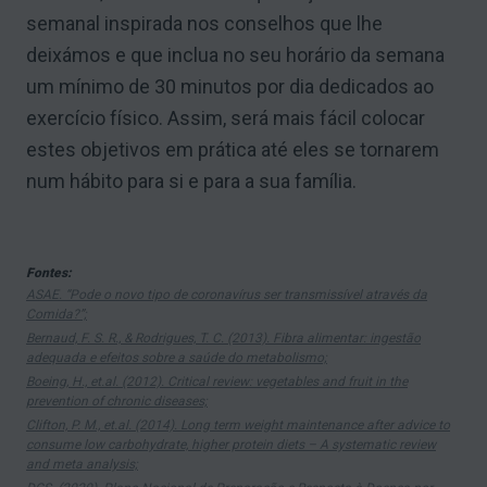
semanal inspirada nos conselhos que lhe
deixámos e que inclua no seu horário da semana
um mínimo de 30 minutos por dia dedicados ao
exercício físico. Assim, será mais fácil colocar
estes objetivos em prática até eles se tornarem
num hábito para si e para a sua família.
Fontes:
ASAE. “Pode o novo tipo de coronavírus ser transmissível através da
Comida?”;
Bernaud, F. S. R., & Rodrigues, T. C. (2013). Fibra alimentar: ingestão
adequada e efeitos sobre a saúde do metabolismo;
Boeing, H., et.al. (2012). Critical review: vegetables and fruit in the
prevention of chronic diseases;
Clifton, P. M., et.al. (2014). Long term weight maintenance after advice to
consume low carbohydrate, higher protein diets – A systematic review
and meta analysis;