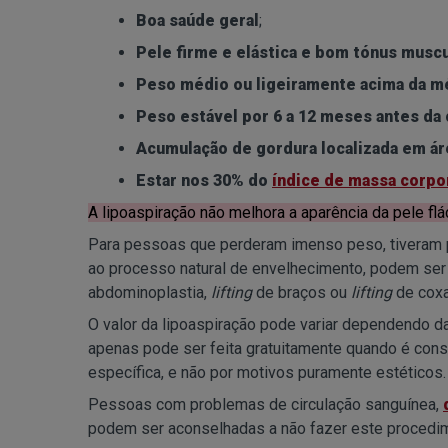
Boa saúde geral
;
Pele firme e elástica e bom tónus muscu
Peso médio ou ligeiramente acima da m
Peso estável por 6 a 12 meses antes da 
Acumulação de gordura localizada em ár
Estar nos 30% do
índice de massa corpo
A lipoaspiração não melhora a aparência da pele f
Para pessoas que perderam imenso peso, tiveram 
ao processo natural de envelhecimento, podem ser
abdominoplastia,
lifting
de braços ou
lifting
de coxa
O valor da lipoaspiração pode variar dependendo da 
apenas pode ser feita gratuitamente quando é consi
específica, e não por motivos puramente estéticos.
Pessoas com problemas de circulação sanguínea,
podem ser aconselhadas a não fazer este procedim