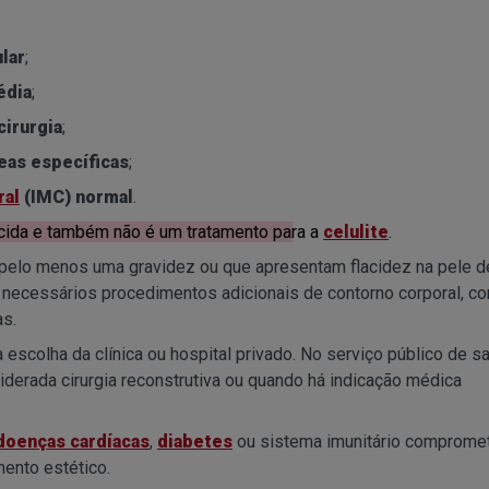
lar
;
édia
;
cirurgia
;
eas específicas
;
ral
(IMC) normal
.
lácida e também não é um tratamento para a
celulite
.
pelo menos uma gravidez ou que apresentam flacidez na pele d
 necessários procedimentos adicionais de contorno corporal, c
s.
escolha da clínica ou hospital privado. No serviço público de s
derada cirurgia reconstrutiva ou quando há indicação médica
doenças cardíacas
,
diabetes
ou sistema imunitário comprome
ento estético.