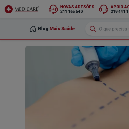
NOVAS ADESÕES
APOIO A
211 165 540
219 441 1
Ir para conteúdo principal
Blog
Mais Saúde