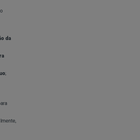
ão
ão da
ra
cuo
;
para
almente,