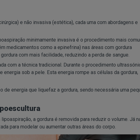
cirúrgica) e não invasiva (estética), cada uma com abordagens e
ipoaspiração minimamente invasiva é o procedimento mais com
ontém medicamentos como a epinefrina) nas áreas com gordura
a gordura com mais facilidade, reduzindo a perda de sangue.
da com a técnica tradicional. Durante o procedimento ultrassóni
e energia sob a pele. Esta energia rompe as células da gordura,
lso de energia que liquefaz a gordura, sendo necessária uma pe
ipoescultura
lipoaspiração, a gordura é removida para reduzir o volume. Já n
izada para modelar ou aumentar outras áreas do corpo.