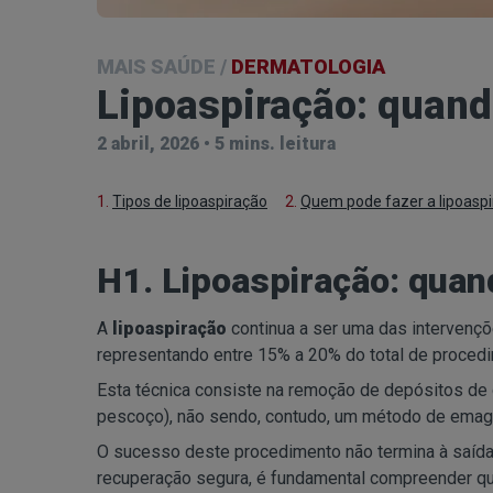
MAIS SAÚDE
/
DERMATOLOGIA
Lipoaspiração: quando
2 abril, 2026
•
5 mins. leitura
1.
Tipos de lipoaspiração
2.
Quem pode fazer a lipoasp
H1. Lipoaspiração: quand
A
lipoaspiração
continua a ser uma das intervençõ
representando entre 15% a 20% do total de proced
Esta técnica consiste na remoção de depósitos de 
pescoço), não sendo, contudo, um método de emag
O sucesso deste procedimento não termina à saída 
recuperação segura, é fundamental compreender qu