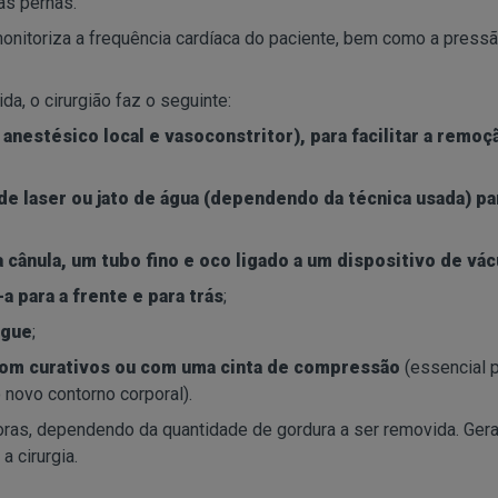
as pernas.
monitoriza a frequência cardíaca do paciente, bem como a press
a, o cirurgião faz o seguinte:
, anestésico local e vasoconstritor), para facilitar a remoç
 de laser ou jato de água (dependendo da técnica usada) pa
 cânula, um tubo fino e oco ligado a um dispositivo de vá
 para a frente e para trás
;
ngue
;
 com curativos ou com uma cinta de compressão
(essencial 
o novo contorno corporal).
oras, dependendo da quantidade de gordura a ser removida. Ger
a cirurgia.