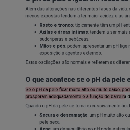
Além das alterações nas diferentes fases da vida, 
menos expostas tendem a ter maior acidez e as ár
Rosto e tronco
: tipicamente têm um pH entr
Axilas e áreas íntimas
: tendem a ser mais
sudoríparas e sebáceas;
Mãos e pés
: podem apresentar um pH ligeir
exposição a agentes externos.
Estas oscilações são normais e refletem as difere
O que acontece se o pH da pele e
Se o pH da pele ficar muito alto ou muito baixo, pod
prosperam adequadamente e a função de barreira d
Quando o pH da pele se torna excessivamente ácido
Secura e descamação
: um pH muito alto o
pele seca;
Acne
: um desequilíbrio no pH pode estimula