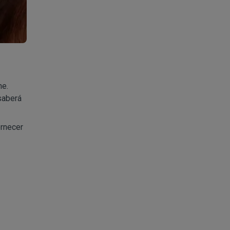
ne.
 saberá
ornecer