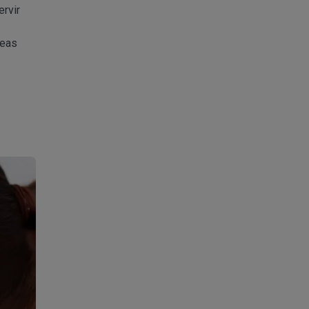
ervir
neas