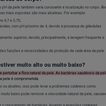
o pH da pele também varia consoante a localização no corpo. Ár
eas mais expostas são mais alcalinas. Por exemplo:
e 4,7 e 5,75;
 ácidas, com pH próximo de 4, devido à presença de glândulas
amente superior, devido, principalmente, à lavagem frequente e
ntes funções e necessidades de proteção de cada área da pele.
stiver muito alto ou muito baixo?
e perturbar a flora natural da pele. As bactérias saudáveis da pe
a pele é comprometida.
 ou alcalino, isso pode levar a problemas cutâneos como:
u muito baixo pode remover a oleosidade natural da pele, causan
r o crescimento de bactérias, levando a erupções cutâneas;