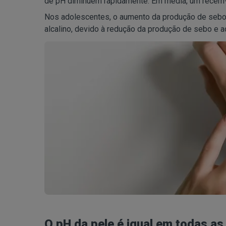
de pH diminuem rapidamente. Em média, um recém-
Nos adolescentes, o aumento da produção de sebo p
alcalino, devido à redução da produção de sebo e a
O pH da pele é igual em todas as