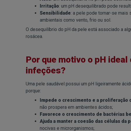
Irritação
: um pH desequilibrado pode resul
Sensibilidade
: a pele pode tornar-se mais 
ambientais como vento, frio ou sol.
O desequilíbrio do pH da pele está associado a al
rosácea.
Por que motivo o pH ideal 
infeções?
Uma pele saudável possui um pH ligeiramente ácido
porque:
Impede o crescimento e a proliferação
não prospera em ambientes ácidos;
Favorece o crescimento de bactérias b
Ajuda a manter a coesão das células da 
nocivas e microrganismos;