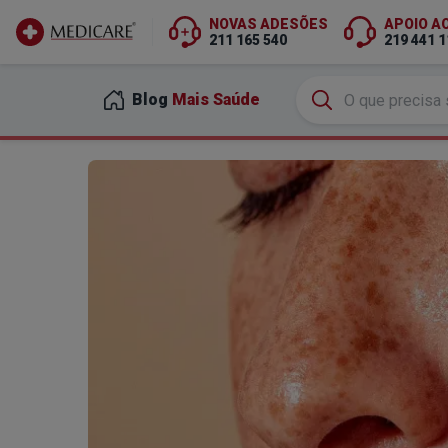
NOVAS ADESÕES
APOIO A
211 165 540
219 441 1
Ir para conteúdo principal
Blog
Mais Saúde