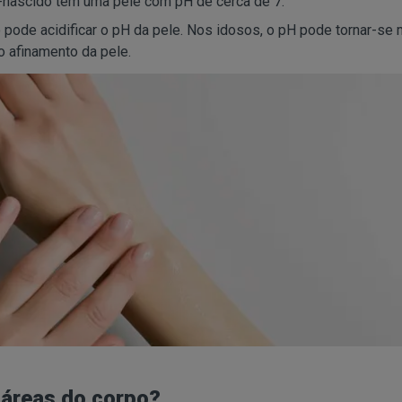
nascido tem uma pele com pH de cerca de 7.
ode acidificar o pH da pele. Nos idosos, o pH pode tornar-se 
o afinamento da pele.
 áreas do corpo?