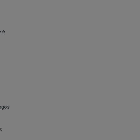
e e
ungos
s