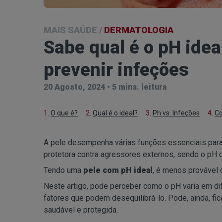
MAIS SAÚDE
/
DERMATOLOGIA
Sabe qual é o pH idea
prevenir infeções
20 Agosto, 2024
•
5 mins. leitura
1.
O que é?
2.
Qual é o ideal?
3.
Ph vs. Infeções
4.
Co
A pele desempenha várias funções essenciais para 
protetora contra agressores externos, sendo o pH
Tendo uma
pele com pH ideal
, é menos provável
Neste artigo, pode perceber como o pH varia em di
fatores que podem desequilibrá-lo. Pode, ainda, fi
saudável e protegida.