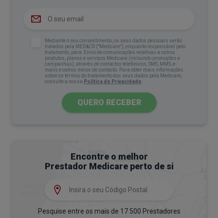
digerir, esse limite pode variar entre indivíduos e
ser afetado por fatores como:
Doenças gastrointestinais, como
doença celíaca
,
Mediante o seu consentimento, os seus dados pessoais serão
tratados pela MED&CR ("Medicare"), enquanto responsável pelo
doença de Crohn, síndrome do cólon irritável ou
tratamento, para: Envio de comunicações relativas a outros
produtos, planos e serviços Medicare (incluindo promoções e
campanhas), através de contactos telefónicos, SMS, MMS, e-
gastroenterite;
mails e outros meios de contacto. Para obter mais informações
sobre os termos do tratamento dos seus dados pela Medicare,
Stress;
consulte a nossa
Política de Privacidade
.
Uso prolongado de
antibióticos
.
QUERO RECEBER
Intolerância hereditária à frutose
Esta é uma condição genética rara, causada pela
ausência ou mau funcionamento de uma enzima
Encontre o melhor
Prestador Medicare perto de si
essencial para metabolizar a frutose, a aldolase B,
presente no fígado, rim e intestino.
A intolerância hereditária à frutose é transmitida
Pesquise entre os mais de 17 500 Prestadores
geneticamente. Para que a condição se