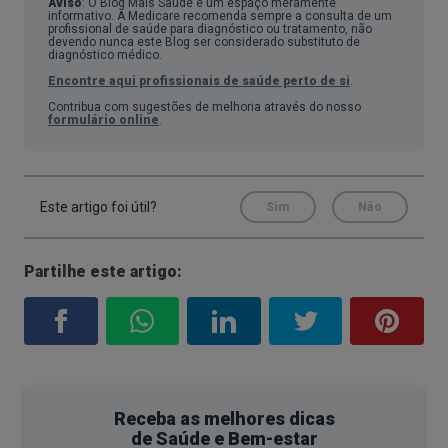
Aviso
: O Blog Mais Saúde é um espaço meramente
consequências mais graves. As causas variam
informativo. A Medicare recomenda sempre a consulta de um
profissional de saúde para diagnóstico ou tratamento, não
consoante o tipo de intolerância.
devendo nunca este Blog ser considerado substituto de
diagnóstico médico.
Encontre aqui profissionais de saúde perto de si
.
Intolerância alimentar à frutose
Contribua com sugestões de melhoria através do nosso
formulário online
.
Também conhecida como má absorção de
frutose, esta condição é mais comum e resulta de
uma dificuldade em absorver a frutose no
Este artigo foi útil?
Sim
Não
intestino delgado. Tende a surgir na idade adulta e
a ingestão de alimentos ricos em frutose pode
Partilhe este artigo:
causar sintomas desconfortáveis.
A intolerância alimentar à frutose ocorre devido a
um funcionamento ineficaz dos transportadores
intestinais de frutose (GLUT5), responsáveis pela
sua absorção. Embora todos tenhamos um limite
Receba as melhores dicas
para a quantidade de frutose que conseguimos
de Saúde e Bem-estar