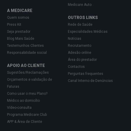
Medicare Auto
Como é feito o diagnóstico?
A MEDICARE
OUTROS LINKS
Quem somos
O diagnóstico da intolerância à frutose depende
Press Kit
Rede de Saúde
do tipo de intolerância em questão e envolve
Seja prestador
Especialidades Médicas
Blog Mais Saúde
Notícias
diferentes exames e abordagens.
Testemunhos Clientes
Recrutamento
Responsabilidade social
Adesão online
Diagnóstico da intolerância alimentar à
Área do prestador
frutose
APOIO AO CLIENTE
Contactos
Sugestões/Reclamações
Perguntas frequentes
Diagnosticar a intolerância alimentar à frutose
Orçamentos e validação de
Canal Interno de Denúncias
pode ser mais desafiante, uma vez que os
Faturas
sintomas podem sobrepor-se aos de outras
Como usar o meu Plano?
condições, como a síndrome do intestino irritável.
Médico ao domicílio
Vídeo-consulta
O principal teste utilizado é o teste respiratório da
Programa Medicare Club
frutose, que consiste em beber uma solução com
APP & Área de Cliente
frutose dissolvida. Posteriormente, é medida a