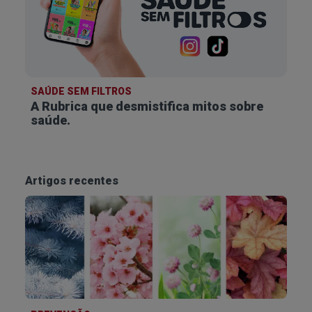
contenham frutose e sacarose (um açúcar
composto por frutose e glicose). Caso contrário,
podem ocorrer complicações graves, devido à
incapacidade do organismo de converter estes
açúcares em energia.
SAÚDE SEM FILTROS
A Rubrica que desmistifica
mitos sobre
saúde.
Artigos recentes
Quais os sintomas da intolerância à
frutose?
Os sintomas e complicações variam conforme o
tipo de intolerância à frutose.