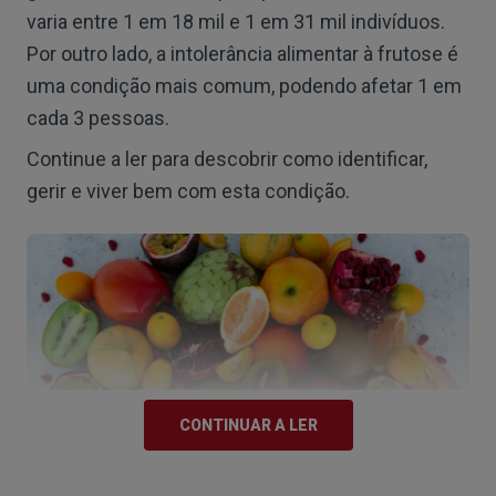
varia entre 1 em 18 mil e 1 em 31 mil indivíduos.
Por outro lado, a intolerância alimentar à frutose é
uma condição mais comum, podendo afetar 1 em
cada 3 pessoas.
Continue a ler para descobrir como identificar,
gerir e viver bem com esta condição.
O que é a intolerância à frutose?
CONTINUAR A LER
Trata-se de uma perturbação metabólica