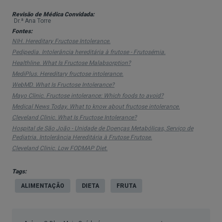
caraterizada pela incapacidade do organismo de
Revisão de Médica Convidada:
digerir ou metabolizar adequadamente a frutose,
Dr.ª Ana Torre
Fontes:
um tipo de açúcar naturalmente encontrado na
NIH. Hereditary Fructose Intolerance.
fruta, vegetais, mel e também em alimentos
Pedipedia. Intolerância hereditária à frutose - Frutosémia.
processados.
Healthline. What Is Fructose Malabsorption?
MediPlus. Hereditary fructose intolerance.
Esta condição pode ter diversas causas e
WebMD. What Is Fructose Intolerance?
manifestações clínicas, dependendo do tipo de
Mayo Clinic. Fructose intolerance: Which foods to avoid?
Medical News Today. What to know about fructose intolerance.
intolerância envolvida.
Cleveland Clinic. What Is Fructose Intolerance?
Hospital de São João - Unidade de Doenças Metabólicas, Serviço de
Que tipos de intolerância à frutose
Pediatria. Intolerância Hereditária à Frutose Frutose.
existem e quais as suas causas?
Cleveland Clinic. Low FODMAP Diet.
"Intolerância à frutose" é um termo geral que se
Tags:
refere a duas condições distintas: a
intolerância
ALIMENTAÇÃO
DIETA
FRUTA
alimentar
à frutose e a intolerância hereditária à
frutose, sendo esta última associada a potenciais