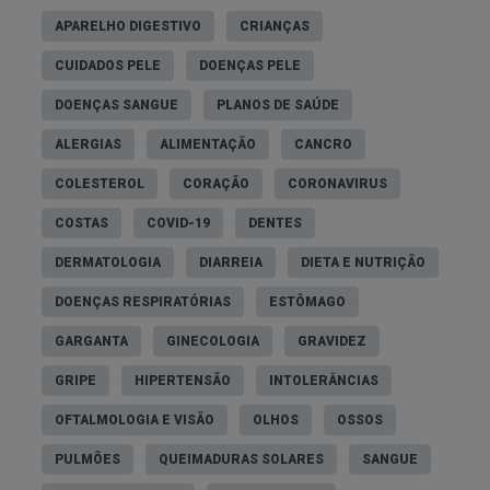
como o ferro, e, em casos mais graves, levar à
APARELHO DIGESTIVO
CRIANÇAS
fadiga crónica.
CUIDADOS PELE
DOENÇAS PELE
DOENÇAS SANGUE
PLANOS DE SAÚDE
Sintomas da intolerância hereditária à frutose
ALERGIAS
ALIMENTAÇÃO
CANCRO
Na intolerância hereditária à frutose, os sintomas
COLESTEROL
CORAÇÃO
CORONAVIRUS
surgem geralmente nos bebés, com a introdução
de alimentos sólidos que contêm frutose,
COSTAS
COVID-19
DENTES
sacarose ou sorbitol.
DERMATOLOGIA
DIARREIA
DIETA E NUTRIÇÃO
Os sintomas iniciais incluem:
DOENÇAS RESPIRATÓRIAS
ESTÔMAGO
Náuseas e vómitos;
GARGANTA
GINECOLOGIA
GRAVIDEZ
Inchaço abdominal;
GRIPE
HIPERTENSÃO
INTOLERÂNCIAS
Dor abdominal;
OFTALMOLOGIA E VISÃO
OLHOS
OSSOS
Icterícia
(coloração amarela da pele e dos olhos);
PULMÕES
QUEIMADURAS SOLARES
SANGUE
Hipoglicemia (níveis baixos de açúcar no sangue);