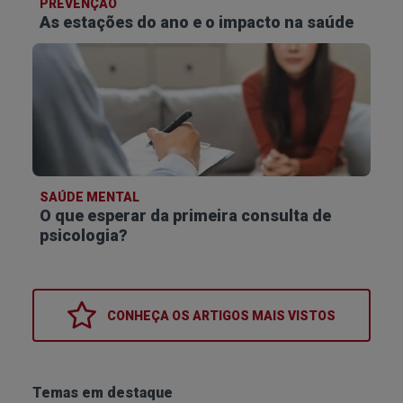
PREVENÇÃO
As estações do ano e o impacto na saúde
Sintomas da intolerância alimentar à frutose
Em pessoas com intolerância alimentar à frutose,
a ingestão de alimentos ricos neste açúcar pode
causar desconforto gastrointestinal, como:
Inchaço abdominal;
Diarreia
;
SAÚDE MENTAL
Flatulência;
O que esperar da primeira consulta de
Dores abdominais;
psicologia?
Náuseas.
Estes sintomas ocorrem porque a frutose não
CONHEÇA OS
ARTIGOS MAIS VISTOS
digerida fermenta no intestino, provocando
reações semelhantes às da
síndrome do
intestino irritável
. A má absorção de frutose
Temas em destaque
pode também interferir na absorção de nutrientes,