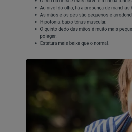
O céu da boca é mais curvo e a língua tende 
Ao nível do olho, há a presença de manchas b
As mãos e os pés são pequenos e arredond
Hipotonia: baixo tónus muscular;
O quinto dedo das mãos é muito mais pequen
polegar;
Estatura mais baixa que o normal.