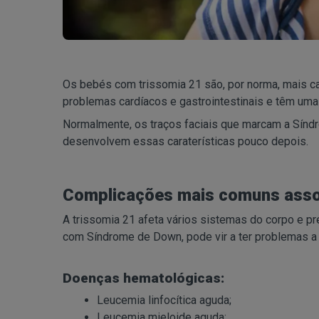
Os bebés com trissomia 21 são, por norma, mais 
problemas cardíacos e gastrointestinais e têm uma
Normalmente, os traços faciais que marcam a Sínd
desenvolvem essas caraterísticas pouco depois.
Complicações mais comuns asso
A trissomia 21 afeta vários sistemas do corpo e p
com Síndrome de Down, pode vir a ter problemas a v
Doenças hematológicas:
Leucemia linfocítica aguda;
Leucemia mieloide aguda;