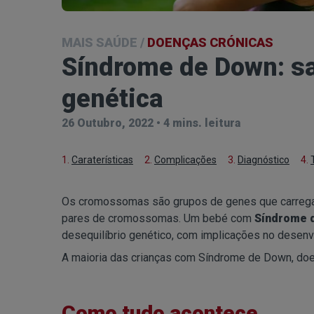
MAIS SAÚDE
/
DOENÇAS CRÓNICAS
Síndrome de Down: sa
genética
26 Outubro, 2022
•
4 mins. leitura
1.
Caraterísticas
2.
Complicações
3.
Diagnóstico
4.
Os cromossomas são grupos de genes que carregam
pares de cromossomas. Um bebé com
Síndrome 
desequilíbrio genético, com implicações no dese
A maioria das crianças com Síndrome de Down, doenç
Como tudo acontece