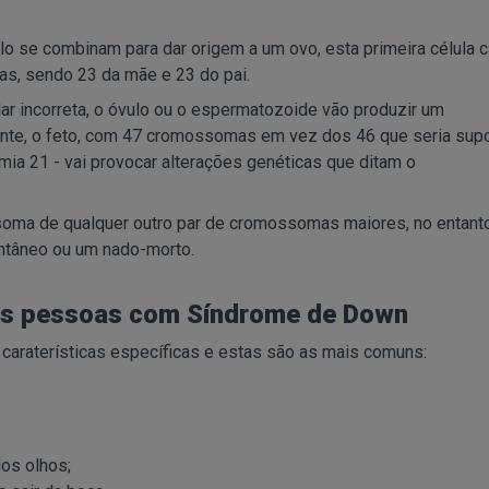
 se combinam para dar origem a um ovo, esta primeira célula c
s, sendo 23 da mãe e 23 do pai.
ar incorreta, o óvulo ou o espermatozoide vão produzir um
ente, o feto, com 47 cromossomas em vez dos 46 que seria supo
ia 21 - vai provocar alterações genéticas que ditam o
soma de qualquer outro par de cromossomas maiores, no entanto
ntâneo ou um nado-morto.
das pessoas com Síndrome de Down
araterísticas específicas e estas são as mais comuns:
dos olhos;