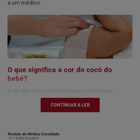
a um médico.
O que significa a cor do cocó do
bebé?
A cor das fezes do bebé varia com a idade,
alimentação e medicação. Por isso, é preciso
CONTINUAR A LER
perceber se o que se passa é normal para o
contexto ou se, pelo contrário, é motivo para
alarme.
Revisão de Médica Convidada:
Dr.ª Sofia Bezerra