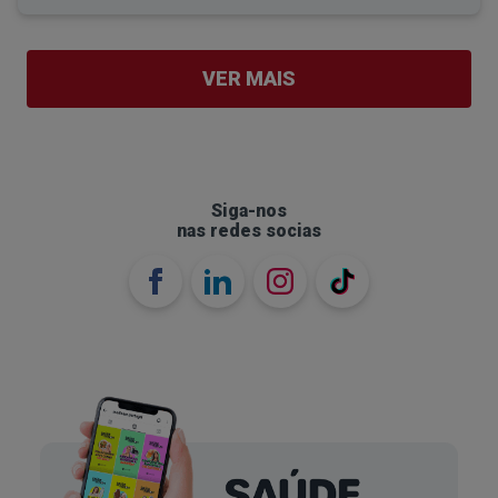
Caso contrário, pode significar a presença de
sangue, o que pode ocorrer devido a uma infeção
intestinal, alergias ao leite ou a uma fissura anal.
VER MAIS
Se o bebé vomitar ou tiver dores de estômago,
deve falar com o pediatra.
Siga-nos
nas redes socias
Consistência do cocó do bebé
A consistência do cocó, sobretudo quando
combinada com a cor, é outro indicador
importante sobre a saúde do bebé. A consistência