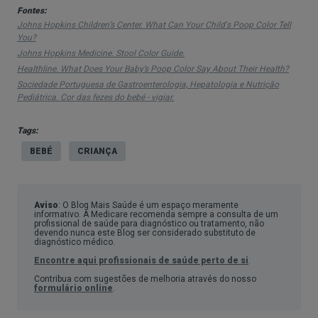
Fontes:
Preto
Johns Hopkins Children’s Center. What Can Your Child's Poop Color Tell
Esta cor é normal nas fezes dos bebés recém-
You?
Johns Hopkins Medicine. Stool Color Guide.
nascidos. É o chamado mecónio, tem uma
Healthline. What Does Your Baby’s Poop Color Say About Their Health?
consistência semelhante a alcatrão e contém
Sociedade Portuguesa de Gastroenterologia, Hepatologia e Nutrição
Pediátrica. Cor das fezes do bebé - vigiar.
muco, células da pele e líquido amniótico. Esta cor
mantém-se durante alguns dias.
Tags:
Nas crianças mais velhas, esta cor pode dever-se
BEBÉ
CRIANÇA
a determinados alimentos, como mirtilos, ou a
medicamentos. No entanto, também pode
Aviso
: O Blog Mais Saúde é um espaço meramente
significar problemas no estômago ou intestino
informativo. A Medicare recomenda sempre a consulta de um
profissional de saúde para diagnóstico ou tratamento, não
delgado. Assim, o melhor será falar com o pediatra
devendo nunca este Blog ser considerado substituto de
diagnóstico médico.
para perceber o que estará a causar este tom.
Encontre aqui profissionais de saúde perto de si
.
Contribua com sugestões de melhoria através do nosso
formulário online
.
Branco