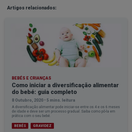
quando as crianças fazem a transição para os
Artigos relacionados:
alimentos sólidos e reflete a ingestão de vegetais.
Os suplementos de ferro costumam dar um tom
esverdeado às fezes.
Vermelho
Por vezes, um tom avermelhado resulta da
ingestão de alimentos como tomate ou beterraba.
Se o cocó do bebé é vermelho e ele consumiu
BEBÉS E CRIANÇAS
Como iniciar a diversificação alimentar
alimentos desta cor, não há motivo para
do bebé: guia completo
preocupação. Alguns antibióticos, como a
8 Outubro, 2020
•
5 mins. leitura
amoxicilina, também têm este efeito. Espere uns
A diversificação alimentar pode iniciar-se entre os 4 e os 6 meses
de idade e deve ser um processo gradual. Saiba como pô-la em
dias para perceber se as fezes voltam a ter uma
prática com o seu bebé.
cor regular.
BEBÉS
GRAVIDEZ