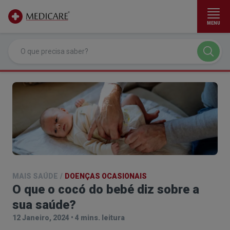
MENU
Ir para conteúdo principal
MAIS SAÚDE
/
DOENÇAS OCASIONAIS
O que o cocó do bebé diz sobre a
sua saúde?
12 Janeiro, 2024
•
4 mins. leitura