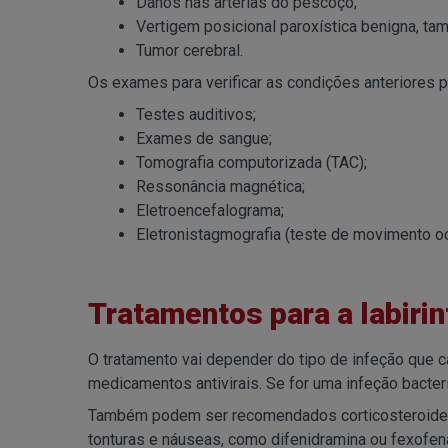
Danos nas artérias do pescoço;
Vertigem posicional paroxística benigna, ta
Tumor cerebral.
Os exames para verificar as condições anteriores p
Testes auditivos;
Exames de sangue;
Tomografia computorizada (TAC);
Ressonância magnética;
Eletroencefalograma;
Eletronistagmografia (teste de movimento oc
Tratamentos para a labirin
O tratamento vai depender do tipo de infeção que ca
medicamentos antivirais. Se for uma infeção bacteri
Também podem ser recomendados corticosteroides, 
tonturas e náuseas, como difenidramina ou fexofen