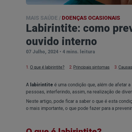
MAIS SAÚDE
/
DOENÇAS OCASIONAIS
Labirintite: como pre
ouvido interno
07 Julho, 2024
•
4 mins. leitura
1.
O que é labirintite?
2.
Principais sintomas
3.
Causa
A
labirintite
é uma condição que, além de afetar a
pessoas, interferindo, assim, na realização de diver
Neste artigo, pode ficar a saber o que é esta condi
o mais importante, o que pode fazer para a prevenir
O que é labirintite?