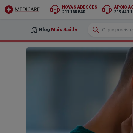
NOVAS ADESÕES
APOIO A
211 165 540
219 441 1
Ir para conteúdo principal
Blog
Mais Saúde