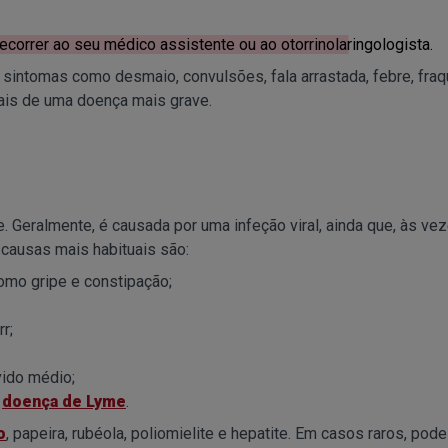
correr ao seu médico assistente ou ao otorrinolaringologista.
intomas como desmaio, convulsões, fala arrastada, febre, fraq
nais de uma doença mais grave.
e. Geralmente, é causada por uma infeção viral, ainda que, às vez
 causas mais habituais são:
como gripe e constipação;
r;
ido médio;
a
doença de Lyme
.
o
, papeira, rubéola, poliomielite e hepatite. Em casos raros, pode