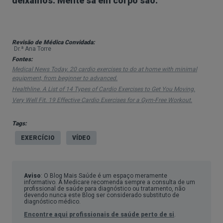
deixamos. Mente sã em corpo são.
Revisão de Médica Convidada:
Dr.ª Ana Torre
Fontes:
Medical News Today. 20 cardio exercises to do at home with minimal
equipment, from beginner to advanced.
Healthline. A List of 14 Types of Cardio Exercises to Get You Moving.
Very Well Fit. 19 Effective Cardio Exercises for a Gym-Free Workout.
Tags:
EXERCÍCIO
VÍDEO
Aviso
: O Blog Mais Saúde é um espaço meramente
informativo. A Medicare recomenda sempre a consulta de um
profissional de saúde para diagnóstico ou tratamento, não
devendo nunca este Blog ser considerado substituto de
diagnóstico médico.
Encontre aqui profissionais de saúde perto de si
.