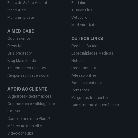
Plano de Saúde Animal
Platinium
Plano Auto
+ Sabor Plus
Plano Empresas
Vetecare
Medicare Auto
A MEDICARE
OUTROS LINKS
Quem somos
Press Kit
Rede de Saúde
Seja prestador
Especialidades Médicas
Blog Mais Saúde
Notícias
Testemunhos Clientes
Recrutamento
Responsabilidade social
Adesão online
Área do prestador
APOIO AO CLIENTE
Contactos
Sugestões/Reclamações
Perguntas frequentes
Orçamentos e validação de
Canal Interno de Denúncias
Faturas
Como usar o meu Plano?
Médico ao domicílio
Vídeo-consulta