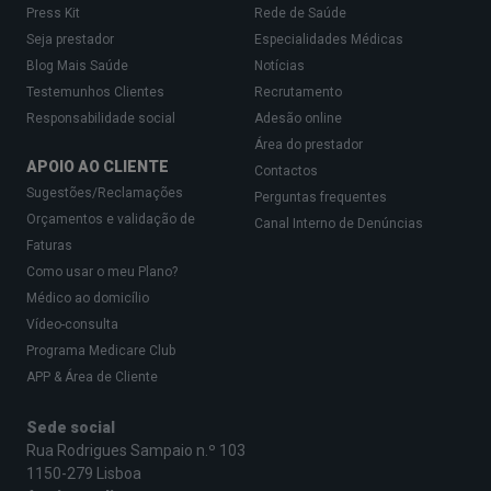
Press Kit
Rede de Saúde
Mostre o seu apoio para criar e manter uma rotina
Seja prestador
Especialidades Médicas
matinal. A criança pode, por exemplo, escolher
Blog Mais Saúde
Notícias
tomar banho de manhã ou antes de ir dormir. Uma
Testemunhos Clientes
Recrutamento
rotina consistente pode ajudar a criança a
Responsabilidade social
Adesão online
Área do prestador
preparar-se mentalmente para o dia.
APOIO AO CLIENTE
Contactos
Incentive o seu filho a escolher a roupa e a
Sugestões/Reclamações
Perguntas frequentes
Orçamentos e validação de
organizar a mochila na noite anterior. Desta forma,
Canal Interno de Denúncias
Faturas
a manhã fica organizada e o stress de tomar
Como usar o meu Plano?
decisões de última hora é minimizado.
Médico ao domicílio
Vídeo-consulta
Programa Medicare Club
Promova conversas abertas
APP & Área de Cliente
Para identificar a ansiedade antes que se agrave, é
essencial ter conversas abertas e diárias com o
Sede social
Rua Rodrigues Sampaio n.º 103
seu filho, perguntando-lhe:
1150-279 Lisboa