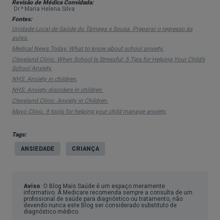
atenção e agir.
Revisão de Médica Convidada:
Dr.ª Maria Helena Silva
Também conhecida como fobia escolar ou recusa
Fontes:
Unidade Local de Saúde do Tâmega e Sousa. Preparar o regresso às
escolar, a ansiedade escolar não é um diagnóstico
aulas.
de
saúde mental
reconhecido. No entanto, na 5.ª
Medical News Today. What to know about school anxiety.
Cleveland Clinic. When School Is Stressful: 5 Tips for Helping Your Child’s
edição do Manual de Diagnóstico e Estatística das
School Anxiety.
Perturbações Mentais (DSM-5), este tipo de
NHS. Anxiety in children.
ansiedade é considerado um sintoma associado a
NHS. Anxiety disorders in children.
Cleveland Clinic. Anxiety in Children.
outros diagnósticos, como:
Mayo Clinic. 9 tools for helping your child manage anxiety.
Depressão;
Tags:
Perturbação de ansiedade social;
ANSIEDADE
CRIANÇA
Perturbação de ansiedade generalizada;
Fobia específica;
Perturbação de desafio e oposição;
Aviso
: O Blog Mais Saúde é um espaço meramente
informativo. A Medicare recomenda sempre a consulta de um
Perturbação de stress pós-traumático
(PSPT).
profissional de saúde para diagnóstico ou tratamento, não
devendo nunca este Blog ser considerado substituto de
diagnóstico médico.