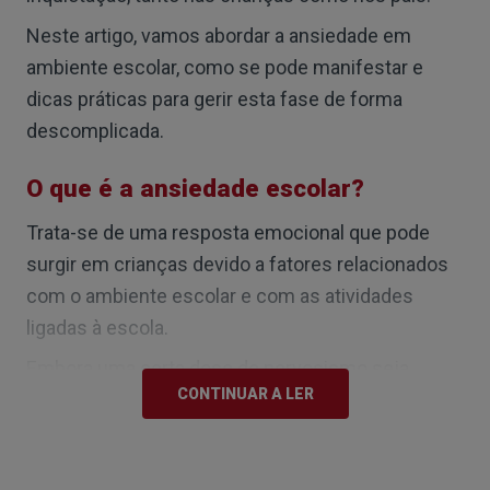
Neste artigo, vamos abordar a ansiedade em
ambiente escolar, como se pode manifestar e
dicas práticas para gerir esta fase de forma
descomplicada.
O que é a ansiedade escolar?
Trata-se de uma resposta emocional que pode
surgir em crianças devido a fatores relacionados
com o ambiente escolar e com as atividades
ligadas à escola.
Embora uma certa dose de nervosismo seja
CONTINUAR A LER
normal, quando a preocupação é excessiva e a
ansiedade interfere no bem-estar da criança ou no
seu desempenho escolar, é importante prestar