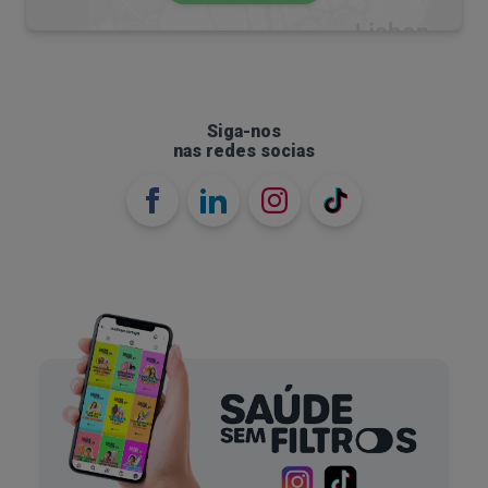
físicos, emocionais ou comportamentais.
Os sintomas físicos mais comuns são:
Dores de estômago ou desconforto abdominal
sem causa médica aparente;
Siga-nos
Dores de cabeça;
nas redes socias
Tonturas ou vertigens;
Batimento cardíaco acelerado;
Falta de ar;
Transpiração em excesso;
Dificuldade em dormir.
Relativamente aos sintomas emocionais, os
principais são:
Preocupação excessiva sobre possíveis
problemas na escola;
Ataques de pânico
ou sensação intensa de medo