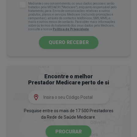
Mediante o seu consentimento, os seus dados pessoais serão
por um episódio traumático ou stressante, como a
tratados pela MED&CR ("Medicare"), enquanto responsável pelo
tratamento, para: Envio de comunicações relativas a outros
morte de um familiar ou a mudança para uma nova
produtos, planos e serviços Medicare (incluindo promoções e
campanhas), através de contactos telefónicos, SMS, MMS, e-
mails e outros meios de contacto. Para obter mais informações
residência.
sobre os termos do tratamento dos seus dados pela Medicare,
consulte a nossa
Política de Privacidade
.
QUERO RECEBER
Encontre o melhor
Prestador Medicare perto de si
Quais os sintomas de ansiedade em
crianças?
Pesquise entre os mais de 17 500 Prestadores
No regresso às aulas, a ansiedade pode
da Rede de Saúde Medicare.
manifestar-se de diversas formas que variam de
criança para criança. Os sintomas podem ser
PROCURAR