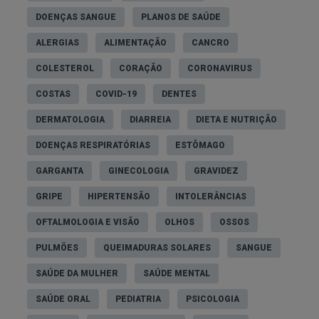
DOENÇAS SANGUE
PLANOS DE SAÚDE
ALERGIAS
ALIMENTAÇÃO
CANCRO
COLESTEROL
CORAÇÃO
CORONAVIRUS
COSTAS
COVID-19
DENTES
DERMATOLOGIA
DIARREIA
DIETA E NUTRIÇÃO
Como lidar com a ansiedade escolar?
DOENÇAS RESPIRATÓRIAS
ESTÔMAGO
GARGANTA
GINECOLOGIA
GRAVIDEZ
Lidar com a ansiedade em contexto escolar de
forma eficaz implica paciência, compreensão e
GRIPE
HIPERTENSÃO
INTOLERÂNCIAS
algumas estratégias para ajudar a criança a
OFTALMOLOGIA E VISÃO
OLHOS
OSSOS
adaptar-se novamente à rotina.
PULMÕES
QUEIMADURAS SOLARES
SANGUE
Visitar a escola com antecedência para relembrar
SAÚDE DA MULHER
SAÚDE MENTAL
ambientes conhecidos ou explorar novos
SAÚDE ORAL
PEDIATRIA
PSICOLOGIA
espaços, envolver a criança na preparação dos