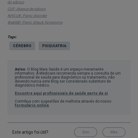
do pânico
CUF: Ataque de pânico
NHS UK: Panic disorder
WebMD: Panic Attack Symptoms
Tags:
CÉREBRO
PSIQUIATRIA
Aviso
: O Blog Mais Saúde é um espaço meramente
informativo. A Medicare recomenda sempre a consulta de um
profissional de saúde para diagnóstico ou tratamento, não
devendo nunca este Blog ser considerado substituto de
diagnóstico médico.
Encontre aqui profissionais de saúde perto de si
.
Contribua com sugestões de melhoria através do nosso
formulário online
.
Este artigo foi útil?
Sim
Não