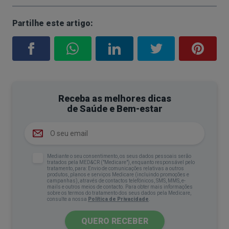
Partilhe este artigo:
Receba as melhores dicas
de Saúde e Bem-estar
Mediante o seu consentimento, os seus dados pessoais serão
tratados pela MED&CR ("Medicare"), enquanto responsável pelo
tratamento, para: Envio de comunicações relativas a outros
produtos, planos e serviços Medicare (incluindo promoções e
campanhas), através de contactos telefónicos, SMS, MMS, e-
mails e outros meios de contacto. Para obter mais informações
sobre os termos do tratamento dos seus dados pela Medicare,
consulte a nossa
Política de Privacidade
.
QUERO RECEBER