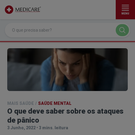
MENU
Ir para conteúdo principal
MAIS SAÚDE
/
SAÚDE MENTAL
O que deve saber sobre os ataques
de pânico
3 Junho, 2022
•
3 mins. leitura