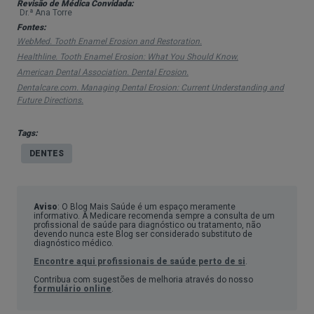
Revisão de Médica Convidada:
mas, normalmente, incluem:
Dr.ª Ana Torre
Fontes:
Sensibilidade dentária
em relação a alimentos e
WebMed. Tooth Enamel Erosion and Restoration.
Healthline. Tooth Enamel Erosion: What You Should Know.
bebidas frias, quentes, ácidas e condimentadas;
American Dental Association. Dental Erosion.
Fraturas e lascas;
Dentalcare.com. Managing Dental Erosion: Current Understanding and
Descoloração dos dentes;
Future Directions.
Dor;
Tags:
Reentrâncias na superfície dos dentes.
DENTES
Com o avançar do tempo, a erosão pode, ainda,
comprometer a estética e a estrutura dentárias,
provocar alterações no alinhamento dos dentes e
Aviso
: O Blog Mais Saúde é um espaço meramente
informativo. A Medicare recomenda sempre a consulta de um
profissional de saúde para diagnóstico ou tratamento, não
o aumento de
cáries
.
devendo nunca este Blog ser considerado substituto de
diagnóstico médico.
Este problema pode, inclusivamente, expor a polpa
Encontre aqui profissionais de saúde perto de si
.
dentária, que se trata do tecido mais profundo do
Contribua com sugestões de melhoria através do nosso
formulário online
.
dente.