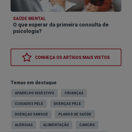
personalizadas acerca da prevenção da erosão
dentária.
SAÚDE MENTAL
O esmalte não possui células vivas e, por isso, a
O que esperar da primeira consulta de
erosão dentária não é reversível
. Assim, é
psicologia?
essencial ter estes cuidados, para manter os
dentes saudáveis e protegidos.
CONHEÇA OS
ARTIGOS MAIS VISTOS
Temas em destaque
APARELHO DIGESTIVO
CRIANÇAS
CUIDADOS PELE
DOENÇAS PELE
DOENÇAS SANGUE
PLANOS DE SAÚDE
ALERGIAS
ALIMENTAÇÃO
CANCRO