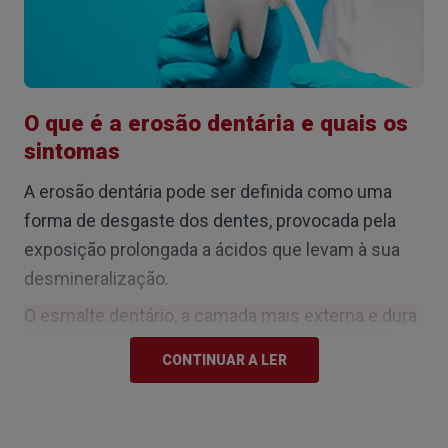
O que é a erosão dentária e quais os
sintomas
A erosão dentária pode ser definida como uma
forma de desgaste dos dentes, provocada pela
exposição prolongada a ácidos que levam à sua
desmineralização.
O esmalte dentário, a camada mais externa e dura
dos dentes, é, assim, danificado gradualmente,
CONTINUAR A LER
expondo a camada imediatamente abaixo, a
dentina, e tornando os dentes mais vulneráveis
.
Os sintomas da erosão dentária podem variar,