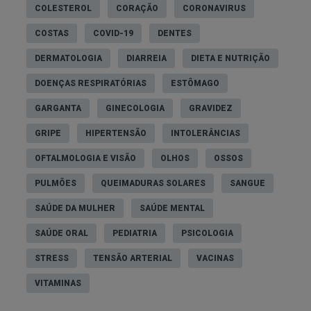
COLESTEROL
CORAÇÃO
CORONAVIRUS
COSTAS
COVID-19
DENTES
DERMATOLOGIA
DIARREIA
DIETA E NUTRIÇÃO
DOENÇAS RESPIRATÓRIAS
ESTÔMAGO
GARGANTA
GINECOLOGIA
GRAVIDEZ
GRIPE
HIPERTENSÃO
INTOLERÂNCIAS
OFTALMOLOGIA E VISÃO
OLHOS
OSSOS
PULMÕES
QUEIMADURAS SOLARES
SANGUE
SAÚDE DA MULHER
SAÚDE MENTAL
SAÚDE ORAL
PEDIATRIA
PSICOLOGIA
STRESS
TENSÃO ARTERIAL
VACINAS
VITAMINAS