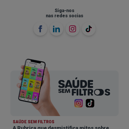
compostas ou coroas, para reparar os dentes
danificados;
Siga-nos
nas redes socias
Se a erosão dentária for causada por refluxo
gástrico ou bruxismo, é importante tratar estas
condições, para evitar o agravamento do desgaste.
Como prevenir a erosão dentária
A prevenção é a melhor forma de lidar com a
erosão dentária. Mesmo que já apresente algum
SAÚDE SEM FILTROS
desgaste, é importante adotar medidas para a
A Rubrica que desmistifica
mitos sobre