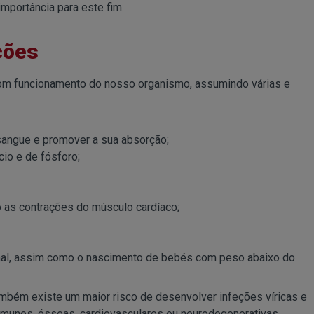
mportância para este fim.
ções
bom funcionamento do nosso organismo, assumindo várias e
 sangue e promover a sua absorção;
io e de fósforo;
o as contrações do músculo cardíaco;
nal, assim como o nascimento de bebés com peso abaixo do
também existe um maior risco de desenvolver infeções víricas e
toimunes, ósseas, cardiovasculares ou neurodegenerativas.