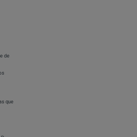
de de
os
mas que