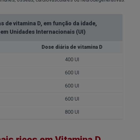
s de vitamina D, em função da idade,
em Unidades Internacionais (UI)
Dose diária de vitamina D
400 UI
600 UI
600 UI
600 UI
800 UI
mais ricos em Vitamina D