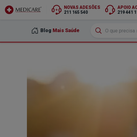
NOVAS ADESÕES
APOIO A
211 165 540
219 441 1
Ir para conteúdo principal
Blog
Mais Saúde