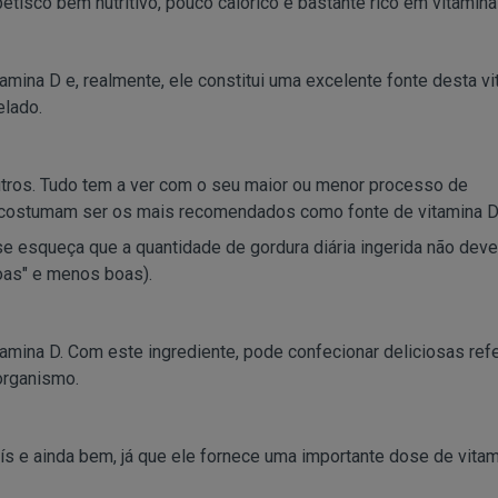
tisco bem nutritivo, pouco calórico e bastante rico em vitamina
mina D e, realmente, ele constitui uma excelente fonte desta vi
elado.
tros. Tudo tem a ver com o seu maior ou menor processo de
tta costumam ser os mais recomendados como fonte de vitamina D
 esqueça que a quantidade de gordura diária ingerida não deve
boas" e menos boas).
amina D. Com este ingrediente, pode confecionar deliciosas ref
organismo.
s e ainda bem, já que ele fornece uma importante dose de vitam