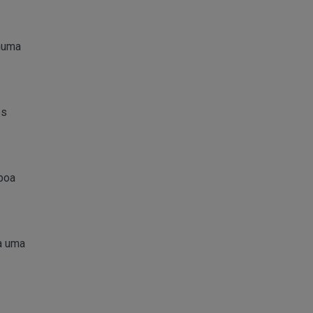
 numa
os
 boa
ra uma