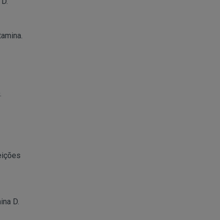
 D.
tamina.
.
eições
ina D.