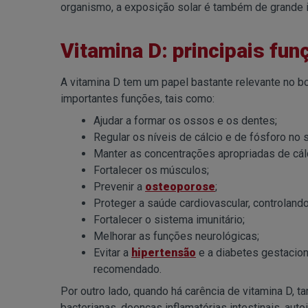
organismo, a exposição solar é também de grande i
Vitamina D: principais fun
A vitamina D tem um papel bastante relevante no 
importantes funções, tais como:
Ajudar a formar os ossos e os dentes;
Regular os níveis de cálcio e de fósforo no
Manter as concentrações apropriadas de cálc
Fortalecer os músculos;
Prevenir a
osteoporose
;
Proteger a saúde cardiovascular, controland
Fortalecer o sistema imunitário;
Melhorar as funções neurológicas;
Evitar a
hipertensão
e a diabetes gestacio
recomendado.
Por outro lado, quando há carência de vitamina D, 
bacterianas, doenças inflamatórias intestinais, au