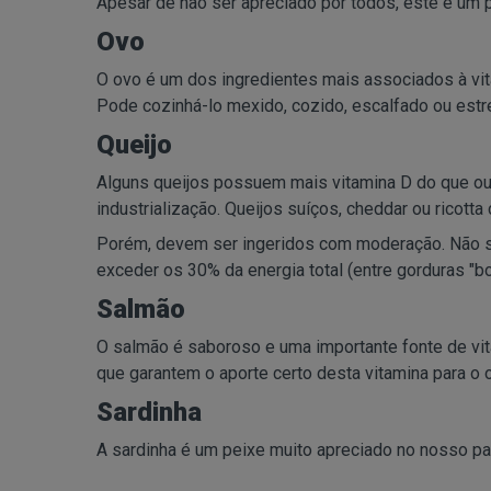
Apesar de não ser apreciado por todos, este é um pe
Ovo
O ovo é um dos ingredientes mais associados à vita
Pode cozinhá-lo mexido, cozido, escalfado ou estr
Queijo
Alguns queijos possuem mais vitamina D do que ou
industrialização. Queijos suíços, cheddar ou rico
Porém, devem ser ingeridos com moderação. Não se
exceder os 30% da energia total (entre gorduras "
Salmão
O salmão é saboroso e uma importante fonte de vit
que garantem o aporte certo desta vitamina para o 
Sardinha
A sardinha é um peixe muito apreciado no nosso paí