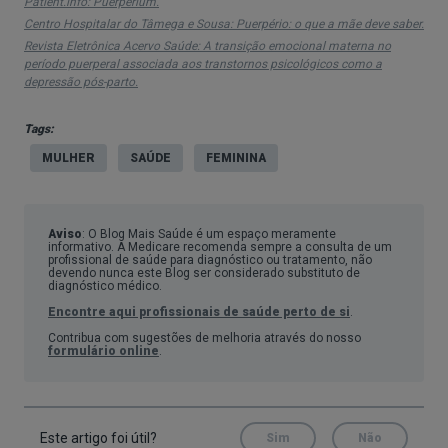
Patient.info: Puerperium.
Centro Hospitalar do Tâmega e Sousa: Puerpério: o que a mãe deve saber.
Revista Eletrônica Acervo Saúde: A transição emocional materna no
período puerperal associada aos transtornos psicológicos como a
depressão pós-parto.
Tags:
MULHER
SAÚDE
FEMININA
Aviso
: O Blog Mais Saúde é um espaço meramente
informativo. A Medicare recomenda sempre a consulta de um
profissional de saúde para diagnóstico ou tratamento, não
devendo nunca este Blog ser considerado substituto de
diagnóstico médico.
Encontre aqui profissionais de saúde perto de si
.
Contribua com sugestões de melhoria através do nosso
formulário online
.
Este artigo foi útil?
Sim
Não