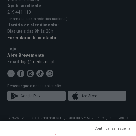
Apoio ao cliente:
219 441 113
(chamada para a rede fixa nacional)
Horário de atendimento:
Dias úteis das 8h às 20h
Formulário de contacto
Loja
Abre Brevemente
Email:
loja@medicare.pt
Descarregue a nossa aplicação:
Google Play
App Store
© 2026 · Medicare é uma marca registada da MED&CR - Serviços de Gestão
de Cartões de Saúde, Unipessoal, Lda., pessoa coletiva 513 361 715 com a
sede social em Rua Rodrigues Sampaio n.º 103, 1150-279 Lisboa, que gere
Continuar sem aceitar
Planos de Saúde que disponibilizam o acesso a uma rede exclusiva de