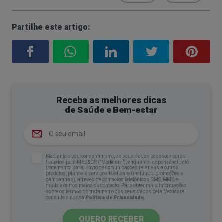
Partilhe este artigo:
Receba as melhores dicas
de Saúde e Bem-estar
Mediante o seu consentimento, os seus dados pessoais serão
tratados pela MED&CR ("Medicare"), enquanto responsável pelo
tratamento, para: Envio de comunicações relativas a outros
produtos, planos e serviços Medicare (incluindo promoções e
campanhas), através de contactos telefónicos, SMS, MMS, e-
mails e outros meios de contacto. Para obter mais informações
sobre os termos do tratamento dos seus dados pela Medicare,
consulte a nossa
Política de Privacidade
.
QUERO RECEBER