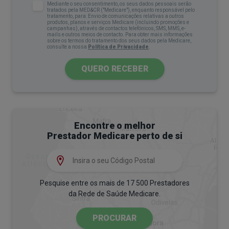
Mediante o seu consentimento, os seus dados pessoais serão
parasitas.
tratados pela MED&CR ("Medicare"), enquanto responsável pelo
tratamento, para: Envio de comunicações relativas a outros
produtos, planos e serviços Medicare (incluindo promoções e
Não se trata apenas de uma aversão geral à
campanhas), através de contactos telefónicos, SMS, MMS, e-
mails e outros meios de contacto. Para obter mais informações
sujidade. Pessoas com esta fobia vivem com uma
sobre os termos do tratamento dos seus dados pela Medicare,
consulte a nossa
Política de Privacidade
.
preocupação constante em evitar qualquer tipo de
QUERO RECEBER
contaminação, como estar em contacto com
outras pessoas ou tocar em objetos, o que pode
levar a comportamentos obsessivos e
compulsivos. Este transtorno está
Encontre o melhor
frequentemente associado ao transtorno
Prestador Medicare perto de si
obsessivo-compulsivo (TOC).
Além de germofobia, a misofobia também pode
ser referida como: bacilofobia, bacteriofobia e
Pesquise entre os mais de 17 500 Prestadores
verminofobia.
da Rede de Saúde Medicare.
PROCURAR