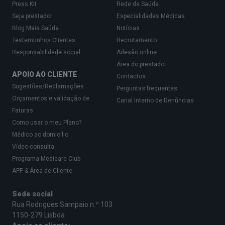
podem apresentar sinais adicionais como:
Press Kit
Rede de Saúde
Seja prestador
Especialidades Médicas
Birras, choro ou gritos
Blog Mais Saúde
Notícias
Agarrar-se ou recusar-se a deixar os pais;
Testemunhos Clientes
Recrutamento
Dificuldade em dormir;
Responsabilidade social
Adesão online
Área do prestador
Movimentos nervosos;
APOIO AO CLIENTE
Contactos
Problemas de autoestima.
Sugestões/Reclamações
Perguntas frequentes
Orçamentos e validação de
Canal Interno de Denúncias
Faturas
Como usar o meu Plano?
Médico ao domicílio
Vídeo-consulta
Programa Medicare Club
APP & Área de Cliente
Como a germofobia afeta a qualidade
Sede social
de vida?
Rua Rodrigues Sampaio n.º 103
1150-279 Lisboa
Pessoas com esta fobia evitam ações e locais