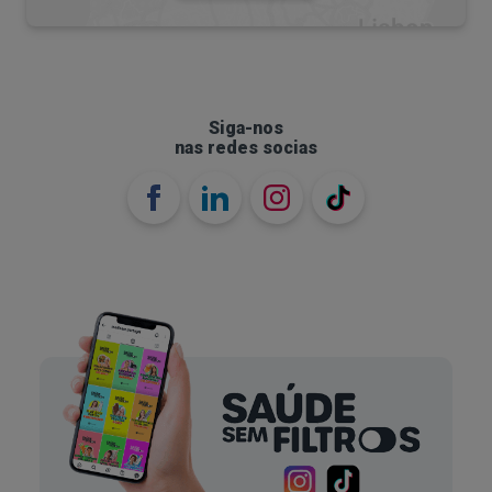
Siga-nos
nas redes socias
Quais os sintomas?
É normal ter medo. No entanto, quando falamos
em fobias, os medos são considerados irracionais
ou excessivos. Assim, na misofobia, a angústia e a
ansiedade causadas
pelo medo dos germes são
desproporcionais aos danos que os germes
podem realmente causar.
Os sintomas da germafobia podem variar de
intensidade e de pessoa para pessoa. São iguais
aos sintomas de outras fobias, mas, neste caso