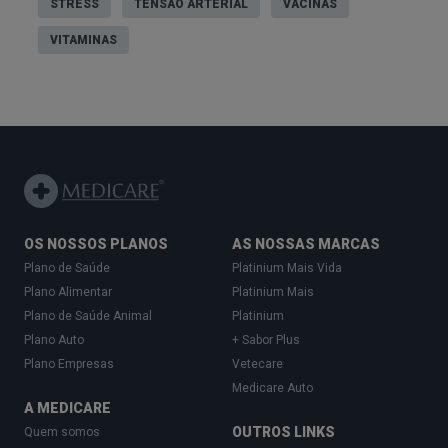
STRESS
TENSÃO ARTERIAL
VACINAS
Suar excessivamente ou sentir calafrios;
Falta de ar;
VITAMINAS
Aperto ou
dor no peito
;
Tonturas;
Tremores;
Tensão muscular;
Inquietação;
Náuseas ou vómitos;
Dores de cabeça;
OS NOSSOS PLANOS
AS NOSSAS MARCAS
Plano de Saúde
Platinium Mais Vida
Dificuldade em relaxar;
Plano Alimentar
Platinium Mais
Confusão mental;
Plano de Saúde Animal
Platinium
Crises frequentes de choro;
Plano Auto
+ Sabor Plus
Irritabilidade.
Plano Empresas
Vetecare
Medicare Auto
Crianças com medo de germes também podem
A MEDICARE
apresentar estes sintomas. Dependendo da idade,
OUTROS LINKS
Quem somos