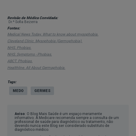
principais:
Fobias específicas ou simples
, relacionadas
Revisão de Médica Convidada:
Dr.ª Sofia Bezerra
com um objeto ou situação específica, como medo
Fontes:
Medical News Today. What to know about mysophobia.
de animais, alturas, águas profundas, germes,
Cleveland Clinic. Mysophobia (Germophobia).
dentista, avião, sangue, agulhas ou situações
NHS. Phobias.
sexuais relacionadas com o desempenho ou medo
NHS. Symptoms - Phobias.
ABCT. Phobias.
de contrair uma infeção sexualmente transmissível
Healthline. All About Germaphobia.
(IST). Geralmente, surgem na infância ou
adolescência e podem tornar-se menos graves à
Tags:
medida que se envelhece.
MEDO
GERMES
Fobias complexas
, mais incapacitantes e
desenvolvem-se na idade adulta. Incluem a
agorafobia, que consiste no medo de estar em
Aviso
: O Blog Mais Saúde é um espaço meramente
informativo. A Medicare recomenda sempre a consulta de um
profissional de saúde para diagnóstico ou tratamento, não
situações onde escapar pode ser difícil; e fobia
devendo nunca este Blog ser considerado substituto de
diagnóstico médico.
social, que envolve ansiedade em situações