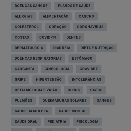
Passar o menos tempo possível em espaços
DOENÇAS SANGUE
PLANOS DE SAÚDE
públicos, como supermercados e restaurantes;
ALERGIAS
ALIMENTAÇÃO
CANCRO
Regressar a casa de imediato perante a
COLESTEROL
CORAÇÃO
CORONAVIRUS
probabilidade de exposição a germes;
Tomar vários banhos por dia;
COSTAS
COVID-19
DENTES
Usar desinfetante para as mãos sempre que toca
DERMATOLOGIA
DIARREIA
DIETA E NUTRIÇÃO
numa superfície ou objeto.
DOENÇAS RESPIRATÓRIAS
ESTÔMAGO
GARGANTA
GINECOLOGIA
GRAVIDEZ
Físicos
GRIPE
HIPERTENSÃO
INTOLERÂNCIAS
Os sintomas físicos da germafobia são
semelhantes aos de outros transtornos de
OFTALMOLOGIA E VISÃO
OLHOS
OSSOS
ansiedade e podem ocorrer durante pensamentos
PULMÕES
QUEIMADURAS SOLARES
SANGUE
sobre germes ou em situações que os envolvem,
SAÚDE DA MULHER
SAÚDE MENTAL
nomeadamente:
SAÚDE ORAL
PEDIATRIA
PSICOLOGIA
Batimento cardíaco acelerado;