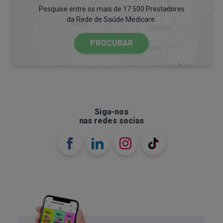
Pesquise entre os mais de 17 500 Prestadores
Ovos
, preferencialmente inteiros e de
da Rede de Saúde Medicare.
produção biológica;
PROCURAR
Vegetais com baixo teor de hidratos de
carbono
: espinafres, couve, brócolos,
curgete, pepino, espargos, couve-flor, alface;
Laticínios gordos
: queijo curado, natas,
manteiga, iogurte grego natural (sem açúcar).
Siga-nos
nas redes socias
Os alimentos a evitar são:
Cereais e derivados
: pão, massa, arroz,
milho, aveia, cuscuz;
Tubérculos
: batata, batata-doce, cenoura,
beterraba (são ricos em amido);
Fruta
: a maioria (maçã, banana, laranja, uva) é