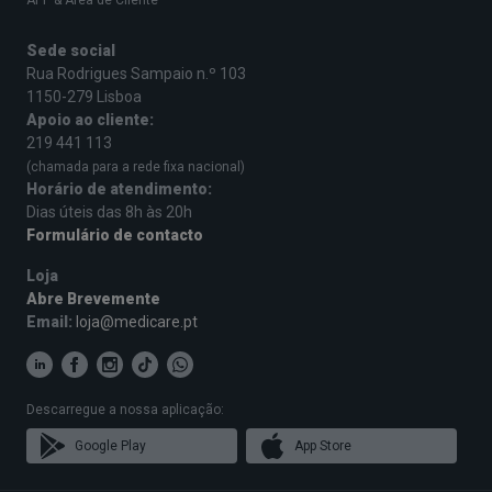
APP & Área de Cliente
Este regime alimentar deve ser sempre orientado
por um nutricionista ou médico, especialmente
Sede social
Rua Rodrigues Sampaio n.º 103
em caso de doenças preexistentes.
1150-279 Lisboa
Apoio ao cliente:
219 441 113
Quem pode adotar esta dieta e quem
(chamada para a rede fixa nacional)
Horário de atendimento:
a deve evitar
Dias úteis das 8h às 20h
Formulário de contacto
A dieta cetogénica pode ser uma estratégia eficaz
para várias situações de saúde, desde que bem
Loja
Abre Brevemente
orientada. Entre os casos em que pode ser
Email:
loja@medicare.pt
benéfica incluem-se:
Pessoas com
obesidade
ou excesso de
peso;
Descarregue a nossa aplicação:
Google Play
App Store
Diabéticos tipo 2
(sempre com vigilância
médica);