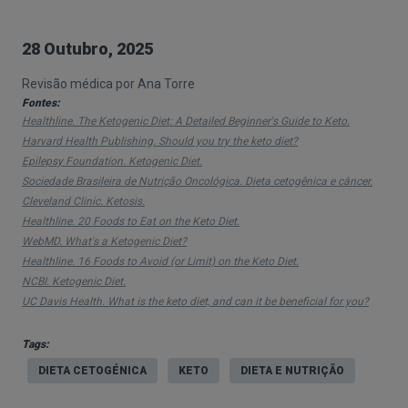
baixo em hidratos de carbono, moderado em
proteínas e rico em gorduras saudáveis.
28 Outubro, 2025
O principal objetivo desta dieta é induzir o
Revisão médica por Ana Torre
organismo a entrar num estado de cetose, uma
Fontes:
condição metabólica em que o corpo começa a
Healthline. The Ketogenic Diet: A Detailed Beginner's Guide to Keto.
Harvard Health Publishing. Should you try the keto diet?
queimar gordura como principal fonte de energia
Epilepsy Foundation. Ketogenic Diet.
em vez dos hidratos de carbono.
Sociedade Brasileira de Nutrição Oncológica. Dieta cetogênica e câncer.
Cleveland Clinic. Ketosis.
Este tipo de dieta foi inicialmente desenvolvido
Healthline. 20 Foods to Eat on the Keto Diet.
para ajudar no controlo da epilepsia resistente a
WebMD. What's a Ketogenic Diet?
fármacos, especialmente em crianças.
Healthline. 16 Foods to Avoid (or Limit) on the Keto Diet.
NCBI. Ketogenic Diet.
No entanto, com o tempo, passou a ser estudada
UC Davis Health. What is the keto diet, and can it be beneficial for you?
e utilizada também para a perda de peso, controlo
da diabetes tipo 2, melhoria da função cognitiva e
Tags:
até em alguns casos de cancro.
DIETA CETOGÉNICA
KETO
DIETA E NUTRIÇÃO
Como funciona a dieta cetogénica?