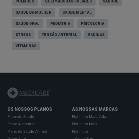
PULMÕES
QUEIMADURAS SOLARES
SANGUE
Perda de peso
eficaz, com redução da
SAÚDE DA MULHER
SAÚDE MENTAL
gordura abdominal;
SAÚDE ORAL
PEDIATRIA
PSICOLOGIA
Controlo da glicemia
, especialmente em
pessoas com resistência à insulina;
STRESS
TENSÃO ARTERIAL
VACINAS
Melhoria da função cognitiva
e foco
VITAMINAS
mental;
Redução de
triglicerídeos
e aumento do
colesterol HDL;
Controlo da epilepsia
;
Potencial contributo no tratamento de
doenças
como cancro e síndrome
OS NOSSOS PLANOS
AS NOSSAS MARCAS
metabólica.
Plano de Saúde
Platinium Mais Vida
Plano Alimentar
Platinium Mais
Contraindicações da dieta keto
Plano de Saúde Animal
Platinium