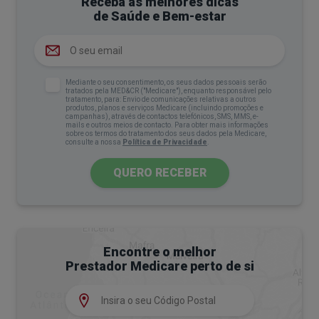
Receba as melhores dicas
de Saúde e Bem-estar
Que alimentos são permitidos e que
alimentos ficam de fora?
Para atingir uma cetose controlada, é essencial
Mediante o seu consentimento, os seus dados pessoais serão
escolher os alimentos certos.
tratados pela MED&CR ("Medicare"), enquanto responsável pelo
tratamento, para: Envio de comunicações relativas a outros
produtos, planos e serviços Medicare (incluindo promoções e
campanhas), através de contactos telefónicos, SMS, MMS, e-
Estes são os alimentos permitidos na dieta
mails e outros meios de contacto. Para obter mais informações
sobre os termos do tratamento dos seus dados pela Medicare,
cetogénica:
consulte a nossa
Política de Privacidade
.
Gorduras saudáveis
: azeite, óleo de coco,
QUERO RECEBER
abacate, manteiga,
frutos secos
e
sementes, como nozes, amêndoas, chia e
linhaça;
Encontre o melhor
Carnes e peixes
: salmão, sardinha, cavala,
Prestador Medicare perto de si
frango, peru, carne de vaca e porco,
preferencialmente de origem biológica e não
processada;