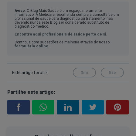
Ao reduzir drasticamente os hidratos de carbono
Aviso
: O Blog Mais Saúde é um espaço meramente
informativo. A Medicare recomenda sempre a consulta de um
profissional de saúde para diagnóstico ou tratamento, não
(geralmente para menos de 50 gramas por dia), a
devendo nunca este Blog ser considerado substituto de
diagnóstico médico.
produção de insulina diminui e o fígado passa a
Encontre aqui profissionais de saúde perto de si
.
transformar as gorduras em corpos cetónicos,
Contribua com sugestões de melhoria através do nosso
que se tornam a principal fonte de energia do
formulário online
.
corpo. Este processo é conhecido como cetose.
O estado de cetose pode demorar entre 2 e 7 dias
Este artigo foi útil?
Sim
Não
a ser atingido, dependendo do metabolismo de
cada pessoa, da prática de exercício físico e da
Partilhe este artigo:
ingestão de hidratos de carbono.
Entre os sinais de cetose estão o hálito cetónico
(semelhante a acetona), aumento de sede e de
energia, e perda de apetite.