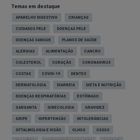
sementes de girassol.
Temas em destaque
APARELHO DIGESTIVO
CRIANÇAS
Lanche
Queijo curado e nozes.
CUIDADOS PELE
DOENÇAS PELE
Frango assado no forno.
DOENÇAS SANGUE
PLANOS DE SAÚDE
Jantar
Curgete salteada com um fio de
ALERGIAS
ALIMENTAÇÃO
CANCRO
azeite e ervas aromáticas.
COLESTEROL
CORAÇÃO
CORONAVIRUS
Iogurte grego natural (sem açúcar)
COSTAS
COVID-19
DENTES
Ceia
com uma colher de sementes de
(opcional)
DERMATOLOGIA
DIARREIA
DIETA E NUTRIÇÃO
linhaça.
DOENÇAS RESPIRATÓRIAS
ESTÔMAGO
Benefícios da dieta cetogénica
GARGANTA
GINECOLOGIA
GRAVIDEZ
Algumas pesquisas apresentam benefícios da
GRIPE
HIPERTENSÃO
INTOLERÂNCIAS
dieta cetogénica em diferentes contextos,
OFTALMOLOGIA E VISÃO
OLHOS
OSSOS
nomeadamente: