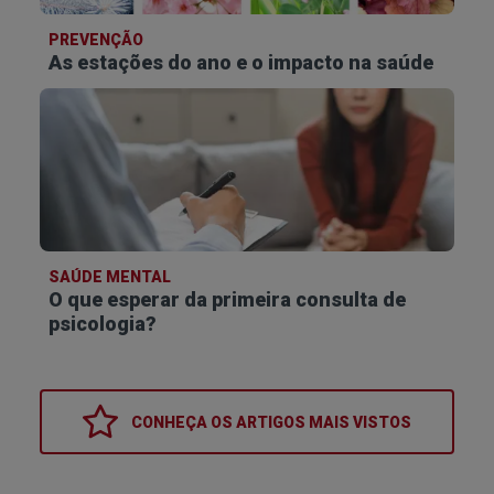
e equilibradas, com os alimentos típicos
PREVENÇÃO
permitidos neste regime alimentar, ricos em
As estações do ano e o impacto na saúde
gordura saudável, proteínas moderadas e hidratos
de carbono muito reduzidos.
MENU CETOGÉNICO
Ovos mexidos com espinafres
SAÚDE MENTAL
salteados em azeite.
Pequeno-
O que esperar da primeira consulta de
almoço
Abacate às fatias.
psicologia?
Café ou chá sem açúcar.
Salmão grelhado com brócolos
CONHEÇA OS
ARTIGOS MAIS VISTOS
cozidos a vapor e molho de
manteiga.
Almoço
Salada verde com azeite e