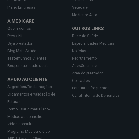
Plano Auto
+ Sabor Plus
Apesar dos benefícios, há riscos associados à
Plano Empresas
Vetecare
dieta cetogénica. Algumas pessoas podem sofrer
Medicare Auto
de:
A MEDICARE
OUTROS LINKS
Quem somos
Gripe cetogénica, que não é uma gripe
Press Kit
Rede de Saúde
verdadeira, mas pode causar sintomas
Seja prestador
Especialidades Médicas
semelhantes, como dores de cabeça, fadiga
Blog Mais Saúde
Notícias
e irritabilidade, nos primeiros dias;
Testemunhos Clientes
Recrutamento
Responsabilidade social
Adesão online
Deficiências nutricionais, devido à exclusão
Área do prestador
de certos grupos alimentares;
APOIO AO CLIENTE
Contactos
Sugestões/Reclamações
Perguntas frequentes
Prisão de ventre
;
Orçamentos e validação de
Canal Interno de Denúncias
Cetoacidose (em pessoas com
diabetes
Faturas
Como usar o meu Plano?
tipo 1
);
Médico ao domicílio
Comprometimento renal ou hepático, se não
Vídeo-consulta
houver acompanhamento médico.
Programa Medicare Club