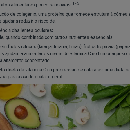
1 - 5
ábitos alimentares pouco saudáveis.
o de colagénio, uma proteína que fornece estrutura à córnea 
ajudar a reduzir o risco de:
ência das lentes oculares;
e, quando combinada com outros nutrientes essenciais.
 frutos cítricos (laranja, toranja, limão), frutos tropicais (papaia
tos ajudam a aumentar os níveis de vitamina C no humor aquoso,
tá altamente concentrado.
o direto da vitamina C na progressão de cataratas, uma dieta ri
vos para a saúde ocular e geral.