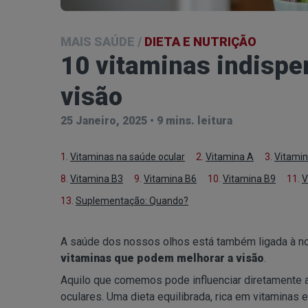
MAIS SAÚDE
/
DIETA E NUTRIÇÃO
10 vitaminas indispe
visão
25 Janeiro, 2025
•
9 mins. leitura
1.
Vitaminas na saúde ocular
2.
Vitamina A
3.
Vitamin
8.
Vitamina B3
9.
Vitamina B6
10.
Vitamina B9
11.
V
13.
Suplementação: Quando?
A saúde dos nossos olhos está também ligada à nos
vitaminas que podem melhorar a visão
.
Aquilo que comemos pode influenciar diretamente 
oculares. Uma dieta equilibrada, rica em vitaminas 