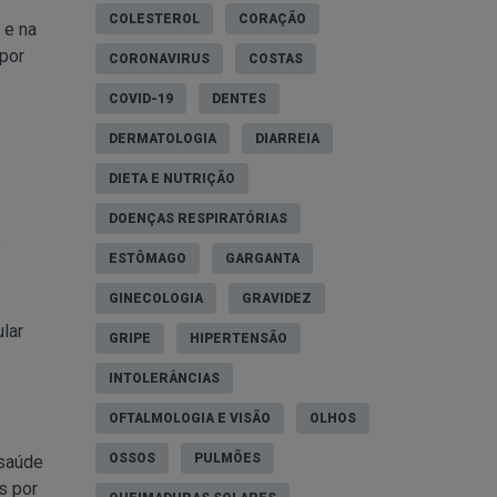
COLESTEROL
CORAÇÃO
 e na
 por
CORONAVIRUS
COSTAS
COVID-19
DENTES
DERMATOLOGIA
DIARREIA
DIETA E NUTRIÇÃO
DOENÇAS RESPIRATÓRIAS
e
ESTÔMAGO
GARGANTA
GINECOLOGIA
GRAVIDEZ
lar
GRIPE
HIPERTENSÃO
INTOLERÂNCIAS
OFTALMOLOGIA E VISÃO
OLHOS
OSSOS
PULMÕES
 saúde
s por