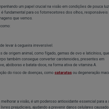
empenhando um papel crucial na visão em condições de pouca luz
 é fundamental para os fotorrecetores dos olhos, responsáveis
 imagens que vemos.
 como:
 levar à cegueira irreversível.
os de origem animal, como fígado, gemas de ovo e laticínios, qu
O corpo também consegue converter carotenoides, presentes em
e, abóboras e batata-doce, na forma ativa de vitamina A.
dução do risco de doenças, como
cataratas
ou degeneração macu
 melhorar a visão, é um poderoso antioxidante essencial para a
 livres prejudiciais, ajudando a prevenir danos celulares causado