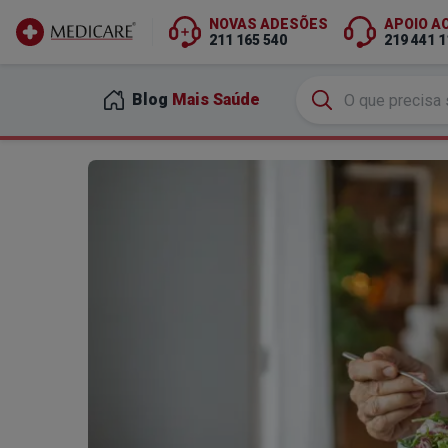
NOVAS ADESÕES
APOIO A
211 165 540
219 441 1
Ir para conteúdo principal
Blog
Mais Saúde