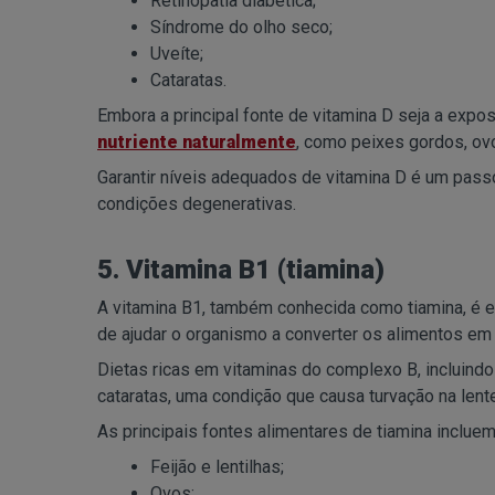
Retinopatia diabética;
Síndrome do olho seco;
Uveíte;
Cataratas.
Embora a principal fonte de vitamina D seja a expo
nutriente naturalmente
, como peixes gordos, ovo
Garantir níveis adequados de vitamina D é um passo
condições degenerativas.
5. Vitamina B1 (tiamina)
A vitamina B1, também conhecida como tiamina, é e
de ajudar o organismo a converter os alimentos em 
Dietas ricas em vitaminas do complexo B, incluind
cataratas, uma condição que causa turvação na len
As principais fontes alimentares de tiamina incluem
Feijão e lentilhas;
Ovos;