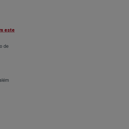
m este
ão de
 além