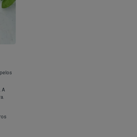
 pelos
. A
a.
ros