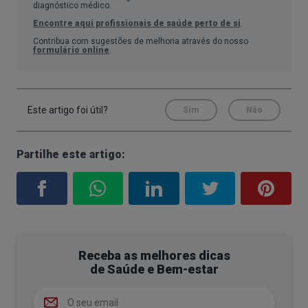
O que é a depressão?
diagnóstico médico.
Encontre aqui profissionais de saúde perto de si
.
A
depressão
(ou perturbação depressiva) é uma
Contribua com sugestões de melhoria através do nosso
condição de saúde mental que vai muito para além
formulário online
.
de “tristeza”. Envolve alterações persistentes do
humor e/ou perda de interesse/prazer, com
impacto no funcionamento diário.
Este artigo foi útil?
Sim
Não
Sintomas de depressão
Partilhe este artigo:
Os sintomas de depressão variam, mas,
frequentemente, incluem:
Tristeza persistente, vazio ou irritabilidade;
Perda de interesse/energia;
Alterações do sono (
insónias
ou dormir em
Receba as melhores dicas
de Saúde e Bem-estar
excesso);
Alterações do apetite/peso;