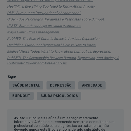
gastrointestinal, tensão muscular, dores de
Healthline. Everything You Need to Know About Anxiety.
cabeça.
OMS. Burn-out an "occupational phenomenon".
Crise de ansiedade
Ordem dos Psicólogos. Perguntas e Respostas sobre Burnout.
ULSTS. Burnout: conheça os sinais e sintomas.
Uma crise de ansiedade pode manifestar-se por
Mayo Clinic. Stress management.
um medo intenso, acompanhado de sintomas
PubMED. The Role of Chronic Stress in Anxious Depression.
Healthline. Burnout or Depression? Here Is How to Know.
físicos como palpitações, tremores, aperto no
Medical News Today. What to know about burnout vs. depression.
peito, falta de ar, tonturas e sensação de perda de
PubMED. The Relationship Between Burnout, Depression, and Anxiety: A
controlo.
Systematic Review and Meta-Analysis.
É uma experiência muito angustiante e pode ser
Tags:
percecionada como algo grave. Por isso, é
SAÚDE MENTAL
DEPRESSÃO
ANSIEDADE
importante procurar avaliação clínica, sobretudo
BURNOUT
AJUDA PSICOLÓGICA
se for a primeira ocorrência, se existir dor no peito
intensa ou fatores de risco.
Aviso
: O Blog Mais Saúde é um espaço meramente
informativo. A Medicare recomenda sempre a consulta de um
profissional de saúde para diagnóstico ou tratamento, não
devendo nunca este Blog ser considerado substituto de