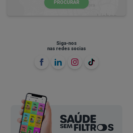
PROCURAR
casos, variando muito de pessoa para pessoa.
O que é o burnout?
O
burnout
é um fenómeno ocupacional
associado a stress crónico no trabalho que não foi
Siga-nos
gerido com sucesso.
nas redes socias
A Organização Mundial da Saúde, na CID-11
(Classificação Internacional de Doenças),
descreve-o em três dimensões:
Exaustão/energia esgotada;
Distanciamento mental do trabalho;
Redução da eficácia profissional.
Burnout: sintomas emocionais e sintomas
físicos