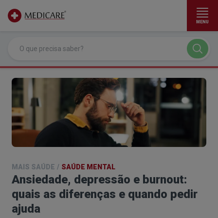
MENU
Ir para conteúdo principal
MAIS SAÚDE
/
SAÚDE MENTAL
Ansiedade, depressão e burnout:
quais as diferenças e quando pedir
ajuda