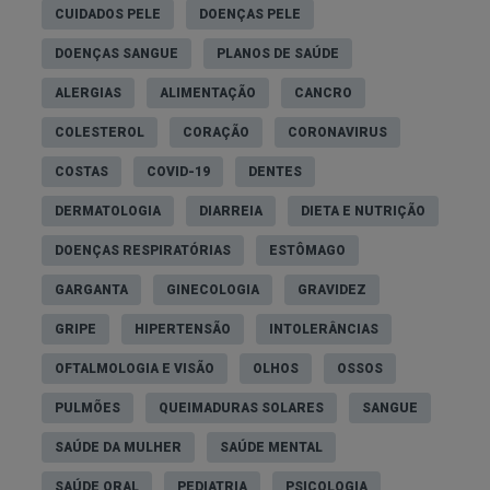
Há também impacto nas equipas e no ambiente
CUIDADOS PELE
DOENÇAS PELE
laboral, pois este não é somente “um problema
DOENÇAS SANGUE
PLANOS DE SAÚDE
individual”.
ALERGIAS
ALIMENTAÇÃO
CANCRO
O que estas condições têm em
comum: sintomas partilhados
COLESTEROL
CORAÇÃO
CORONAVIRUS
COSTAS
COVID-19
DENTES
É normal haver sobreposição, por isso a confusão
é tão comum. Ansiedade, depressão e burnout
DERMATOLOGIA
DIARREIA
DIETA E NUTRIÇÃO
podem partilhar:
DOENÇAS RESPIRATÓRIAS
ESTÔMAGO
Fadiga e alterações do sono;
GARGANTA
GINECOLOGIA
GRAVIDEZ
Irritabilidade;
GRIPE
HIPERTENSÃO
INTOLERÂNCIAS
Dificuldade de concentração e memória;
OFTALMOLOGIA E VISÃO
OLHOS
OSSOS
Sintomas físicos (dores, queixas
PULMÕES
QUEIMADURAS SOLARES
SANGUE
gastrointestinais);
SAÚDE DA MULHER
SAÚDE MENTAL
Sensação de incapacidade para “dar conta”
SAÚDE ORAL
PEDIATRIA
PSICOLOGIA