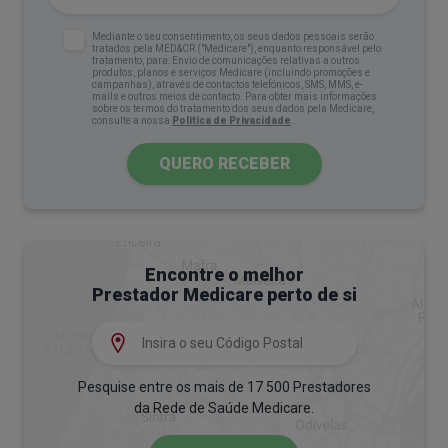
Fadiga e lentificação;
Mediante o seu consentimento, os seus dados pessoais serão
tratados pela MED&CR ("Medicare"), enquanto responsável pelo
Dificuldades de concentração
e decisão;
tratamento, para: Envio de comunicações relativas a outros
produtos, planos e serviços Medicare (incluindo promoções e
campanhas), através de contactos telefónicos, SMS, MMS, e-
Sentimentos de culpa, inutilidade ou
mails e outros meios de contacto. Para obter mais informações
sobre os termos do tratamento dos seus dados pela Medicare,
consulte a nossa
Política de Privacidade
.
desesperança;
Dores e outros sintomas físicos sem
QUERO RECEBER
melhoria com tratamentos habituais;
Pensamentos de autoagressão ou suicídio
(sinal de alerta).
Encontre o melhor
A depressão “tem fases”?
Prestador Medicare perto de si
Não existe um modelo clínico universal de “fases”
obrigatórias da depressão. O que se descreve, de
forma mais rigorosa, é o curso.
Por exemplo, início
Pesquise entre os mais de 17 500 Prestadores
da Rede de Saúde Medicare.
gradual, agravamento, persistência, remissão com
tratamento e possível recorrência em alguns