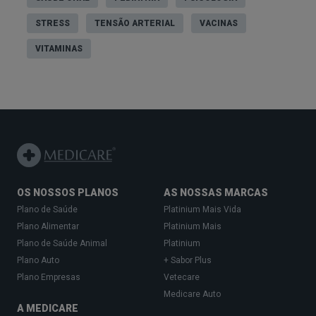
de tudo.
STRESS
TENSÃO ARTERIAL
VACINAS
Além disso, o stress crónico aumenta o risco de
VITAMINAS
problemas de saúde e pode estar relacionado
com sintomas ansiosos e depressivos.
Principais diferenças entre
ansiedade, depressão e burnout
A distinção mais útil, na prática, costuma ser:
OS NOSSOS PLANOS
AS NOSSAS MARCAS
Plano de Saúde
Platinium Mais Vida
Ansiedade
: preocupação/medo e hiperalerta,
Plano Alimentar
Platinium Mais
muitas vezes centrados no futuro;
Plano de Saúde Animal
Platinium
Depressão
: humor deprimido, desesperança
Plano Auto
+ Sabor Plus
e perda de interesse/prazer, com impacto
Plano Empresas
Vetecare
Medicare Auto
global e persistente;
A MEDICARE