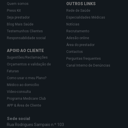
Burnout
: esgotamento ligado sobretudo ao
OUTROS LINKS
Quem somos
Press Kit
Rede de Saúde
contexto laboral, com
Seja prestador
Especialidades Médicas
cinismo/distanciamento do trabalho e perda
Blog Mais Saúde
Notícias
de eficácia.
Testemunhos Clientes
Recrutamento
Responsabilidade social
Adesão online
Ansiedade vs Depressão vs Burno
Área do prestador
APOIO AO CLIENTE
Contactos
Aspeto
Ansiedade
Depressão
Sugestões/Reclamações
Perguntas frequentes
Orçamentos e validação de
Canal Interno de Denúncias
Medo,
Tristeza/vazio,
Faturas
preocupação,
desesperança,
Como usar o meu Plano?
Emoção
cini
Médico ao domicílio
tensão
apatia
dominante
Vídeo-consulta
Programa Medicare Club
Futuro e
Global (vida
Tr
APP & Área de Cliente
antecipação (“e
em geral)
Foco típico
se…”)
Sede social
Rua Rodrigues Sampaio n.º 103