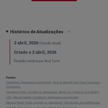
ansiedade é excessiva, persistente e interfere
com a vida diária, pode estar associada a
perturbações de ansiedade.
Ansiedade: sintomas mais comuns
Histórico de Atualizações
Os sintomas da
ansiedade
podem ser
psicológicos e físicos, por exemplo:
2 abril, 2026
(Versão atual)
Preocupação constante e difícil de controlar;
Criado a 2 abril, 2026
Nervosismo, tensão, sensação de estar “em
Revisão médica por Ana Torre
alerta”;
Irritabilidade e impaciência;
Fontes:
Healthline. Depression and Anxiety: How to Identify and Treat Coexisting
Dificuldade em concentrar-se;
Symptoms.
Cleveland Clinic. Anxiety vs. Depression: Which Do I Have (or Is It Both)?.
Alterações do sono;
CDC. Mental Health Conditions: Depression and Anxiety.
Queixas físicas, como desconforto
Medical News Today. Anxiety vs. depression: Similarities and differences.
WebMD. Depression vs. Anxiety: Which One Do I Have?